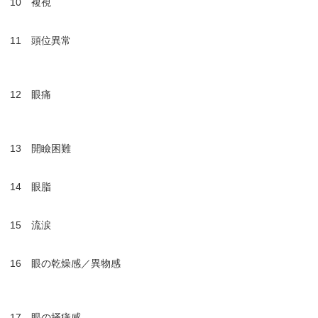
10 複視
11 頭位異常
12 眼痛
13 開瞼困難
14 眼脂
15 流涙
16 眼の乾燥感／異物感
17 眼の掻痒感