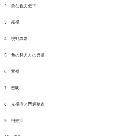
2 急な視力低下
3 霧視
4 視野異常
5 色の見え方の異常
6 変視
7 羞明
8 光視症／閃輝暗点
9 飛蚊症