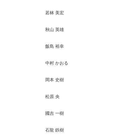
若林 美宏
秋山 英雄
飯島 裕幸
中村 かおる
岡本 史樹
松原 央
國吉 一樹
石龍 鉄樹