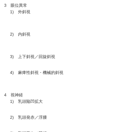
3 眼位異常
1) 外斜視
2) 内斜視
3) 上下斜視／回旋斜視
4) 麻痺性斜視・機械的斜視
4 視神経
1) 乳頭陥凹拡大
2) 乳頭発赤／浮腫