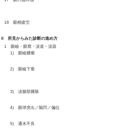
18 眼精疲労
II 所見からみた診断の進め方
1 眼瞼・眼窩・涙道・涙器
1) 眼瞼腫瘤
2) 眼瞼下垂
3) 涙腺部腫脹
4) 眼球突出／陥凹／偏位
5) 通水不良