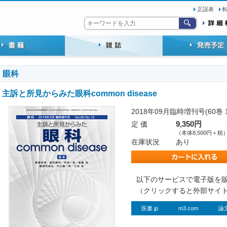
正誤表
眼科
主訴と所見からみた眼科common disease
2018年09月臨時増刊号(60巻 
定 価
9,350円
（本体8,500円＋税
在庫状況
あり
以下のサービスで電子版を
（クリックすると外部サイ
医書.jp
m3.com
論