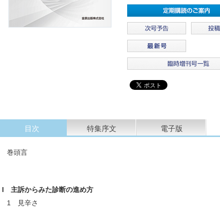
目次
特集序文
電子版
巻頭言
I 主訴からみた診断の進め方
1 見辛さ