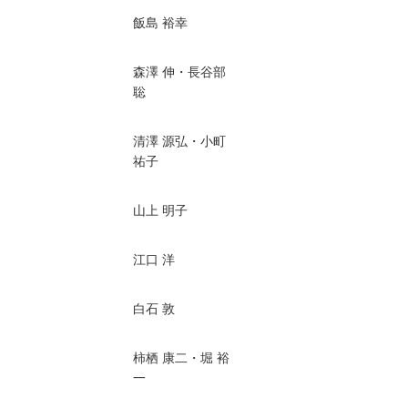
飯島 裕幸
森澤 伸・長谷部
聡
清澤 源弘・小町
祐子
山上 明子
江口 洋
白石 敦
柿栖 康二・堀 裕
一