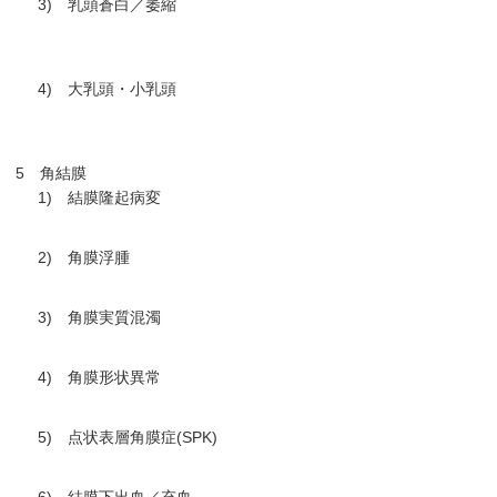
3) 乳頭蒼白／萎縮
4) 大乳頭・小乳頭
5 角結膜
1) 結膜隆起病変
2) 角膜浮腫
3) 角膜実質混濁
4) 角膜形状異常
5) 点状表層角膜症(SPK)