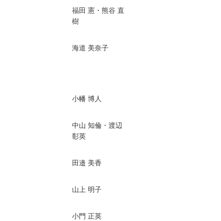
福田 憲・熊谷 直
樹
海道 美奈子
小幡 博人
中山 知倫・渡辺
彰英
田邉 美香
山上 明子
小門 正英