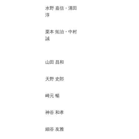
水野 嘉信・溝田
淳
栗本 拓治・中村
誠
山田 昌和
天野 史郎
崎元 暢
神谷 和孝
細谷 友雅