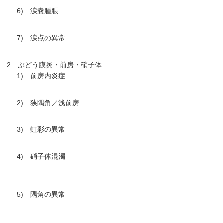
6) 涙嚢腫脹
7) 涙点の異常
2 ぶどう膜炎・前房・硝子体
1) 前房内炎症
2) 狭隅角／浅前房
3) 虹彩の異常
4) 硝子体混濁
5) 隅角の異常