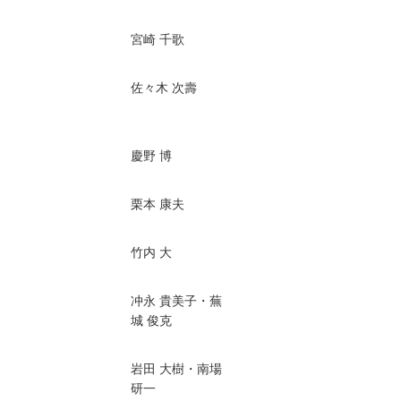
宮崎 千歌
佐々木 次壽
慶野 博
栗本 康夫
竹内 大
冲永 貴美子・蕪
城 俊克
岩田 大樹・南場
研一