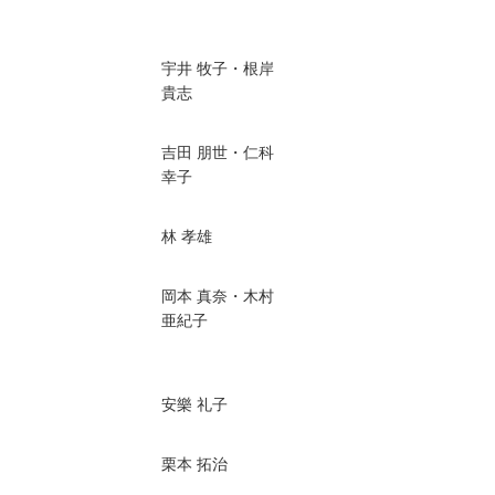
宇井 牧子・根岸
貴志
吉田 朋世・仁科
幸子
林 孝雄
岡本 真奈・木村
亜紀子
安樂 礼子
栗本 拓治