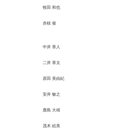
牧田 和也
赤枝 俊
中井 章人
二井 章太
原田 美由紀
安井 敏之
鹿島 大靖
茂木 絵美