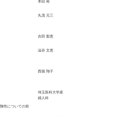
本田 裕
丸茂 元三
吉田 梨恵
澁谷 文恵
西堀 翔子
埼玉医科大学産
婦人科
危険性についての前