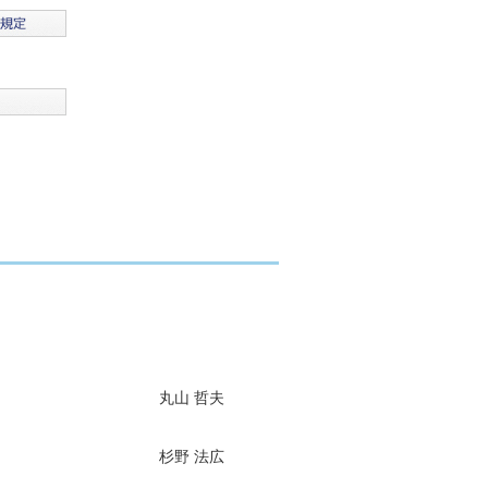
丸山 哲夫
杉野 法広