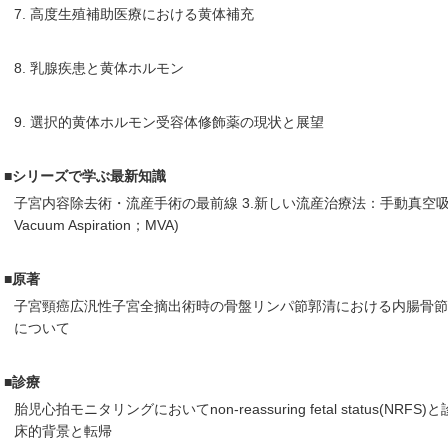
7. 高度生殖補助医療における黄体補充
8. 乳腺疾患と黄体ホルモン
9. 選択的黄体ホルモン受容体修飾薬の現状と展望
■シリーズで学ぶ最新知識
子宮内容除去術・流産手術の最前線 3.新しい流産治療法：手動真空吸引法
Vacuum Aspiration；MVA)
■原著
子宮頸癌広汎性子宮全摘出術時の骨盤リンパ節郭清における内腸骨
について
■診療
胎児心拍モニタリングにおいてnon-reassuring fetal status(NRF
床的背景と転帰