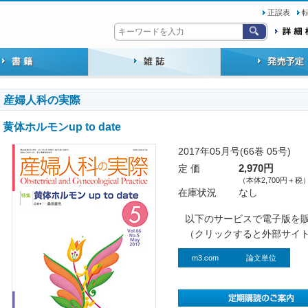
正誤表
産婦人科の実際
黄体ホルモンup to date
2017年05月号(66巻 05号)
定 価
2,970円
（本体2,700円＋税
在庫状況
なし
以下のサービスで電子版を
（クリックすると外部サイ
m3.com
論文単位