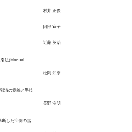
村井 正俊
阿部 宣子
近藤 英治
(Manual
松岡 知奈
節郭清の意義と手技
長野 浩明
S)と診断した症例の臨