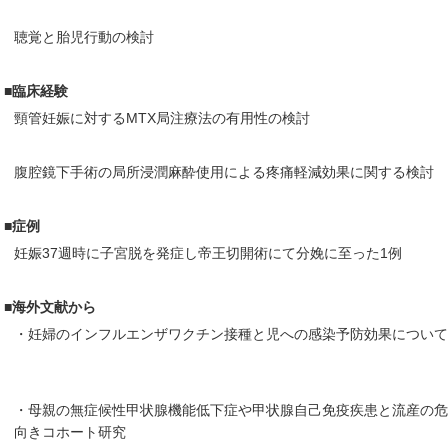
聴覚と胎児行動の検討
■臨床経験
頸管妊娠に対するMTX局注療法の有用性の検討
腹腔鏡下手術の局所浸潤麻酔使用による疼痛軽減効果に関する検討
■症例
妊娠37週時に子宮脱を発症し帝王切開術にて分娩に至った1例
■海外文献から
・妊婦のインフルエンザワクチン接種と児への感染予防効果について
・母親の無症候性甲状腺機能低下症や甲状腺自己免疫疾患と流産の
向きコホート研究