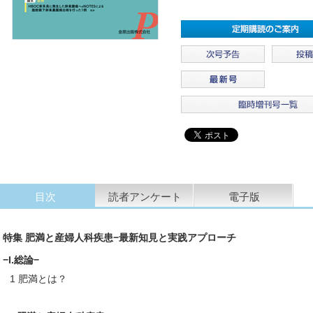
目次
読者アンケート
電子版
特集 肥満と産婦人科疾患−最新知見と実践アプローチ
−I.総論−
1 肥満とは？