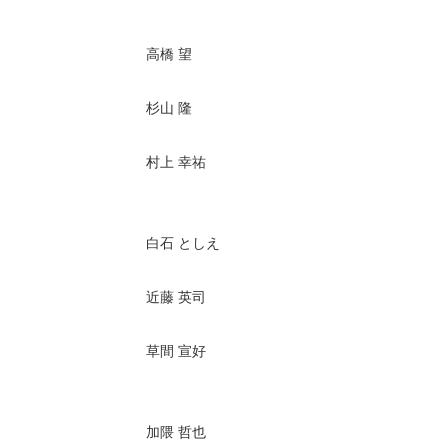
高橋 望
杉山 隆
村上 幸祐
白石 としえ
近藤 英司
草間 宣好
加隈 哲也