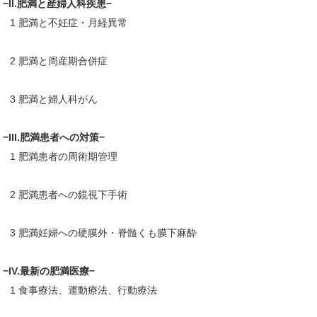
−II.肥満と産婦人科疾患−
1 肥満と不妊症・月経異常
2 肥満と周産期合併症
3 肥満と婦人科がん
−III.肥満患者への対策−
1 肥満患者の周術期管理
2 肥満患者への鏡視下手術
3 肥満妊婦への硬膜外・脊髄くも膜下麻酔
−IV.最新の肥満医療−
1 食事療法、運動療法、行動療法