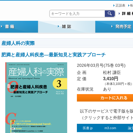
正誤表
産婦人科の実際
肥満と産婦人科疾患―最新知見と実践アプローチ
2026年03月号(75巻 03号)
企 画
松村 謙臣
定 価
3,410円
（本体3,100円＋税
在庫状況
あり
以下のサービスで電子版を
（クリックすると外部サイ
医書.jp
m3.com
論