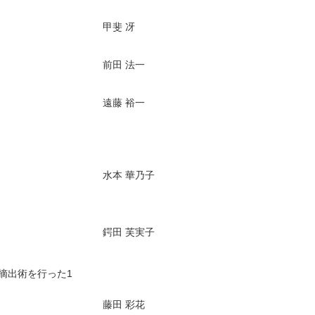
甲斐 冴
前田 法一
遠藤 裕一
水本 華乃子
鍔田 芙実子
腫摘出術を行った1
藤田 彩花