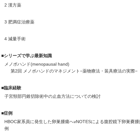
2 漢方薬
3 肥満症治療薬
4 減量手術
■シリーズで学ぶ最新知識
メノポハンド(menopausal hand)
第2回 メノポハンドのマネジメント−薬物療法・装具療法の実際−
■臨床経験
子宮頸部円錐切除術中の止血方法についての検討
■症例
HBOC家系員に発生した卵巣腫瘍へvNOTESによる腹腔鏡下卵巣嚢
例