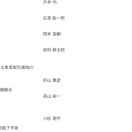
片井 均
石原 聡一郎
関本 貢嗣
前田 耕太郎
よる食道裂孔補強の
杉山 雅彦
腸吻合
高山 祐一
小松 周平
完全腹腔鏡下手術