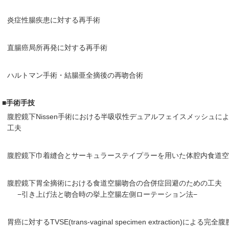
炎症性腸疾患に対する再手術
直腸癌局所再発に対する再手術
ハルトマン手術・結腸亜全摘後の再吻合術
■手術手技
腹腔鏡下Nissen手術における半吸収性デュアルフェイスメッシュに
工夫
腹腔鏡下巾着縫合とサーキュラーステイプラーを用いた体腔内食道空
腹腔鏡下胃全摘術における食道空腸吻合の合併症回避のための工夫
−引き上げ法と吻合時の挙上空腸左側ローテーション法−
胃癌に対するTVSE(trans-vaginal specimen extraction)による