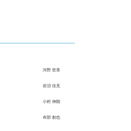
河野 世章
岩沼 佳見
小村 伸朗
布部 創也