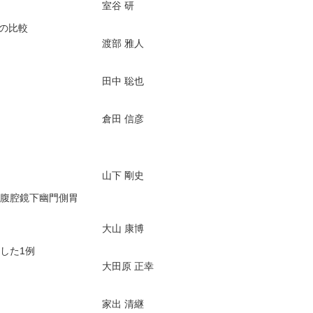
室谷 研
Yの比較
渡部 雅人
田中 聡也
倉田 信彦
山下 剛史
る腹腔鏡下幽門側胃
大山 康博
した1例
大田原 正幸
家出 清継