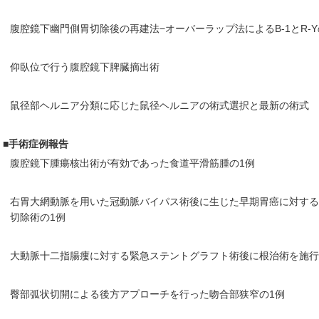
腹腔鏡下幽門側胃切除後の再建法−オーバーラップ法によるB-1とR-
仰臥位で行う腹腔鏡下脾臓摘出術
鼠径部ヘルニア分類に応じた鼠径ヘルニアの術式選択と最新の術式
■手術症例報告
腹腔鏡下腫瘍核出術が有効であった食道平滑筋腫の1例
右胃大網動脈を用いた冠動脈バイパス術後に生じた早期胃癌に対す
切除術の1例
大動脈十二指腸瘻に対する緊急ステントグラフト術後に根治術を施行
臀部弧状切開による後方アプローチを行った吻合部狭窄の1例