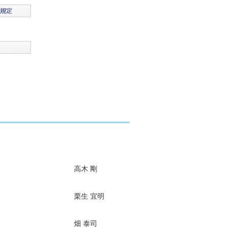
高木 剛
栗生 宜明
畑 泰司