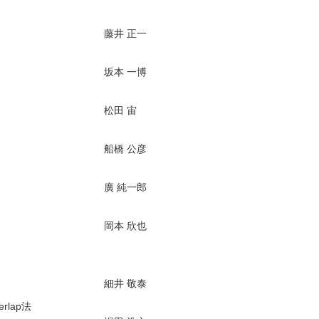
藤井 正一
坂本 一博
松田 宙
船橋 公彦
廣 純一郎
岡本 欣也
細井 敬泰
lap法