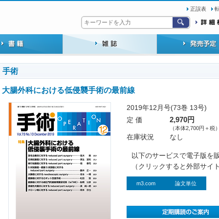
正誤表
手術
大腸外科における低侵襲手術の最前線
2019年12月号(73巻 13号)
定 価
2,970円
（本体2,700円＋税
在庫状況
なし
以下のサービスで電子版を
（クリックすると外部サイ
m3.com
論文単位