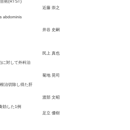
(RTST)
近藤 崇之
abdominis
井谷 史嗣
民上 真也
I)に対して外科治
菊地 晃司
で根治切除し得た肝
渡部 文昭
奏効した1例
足立 優樹