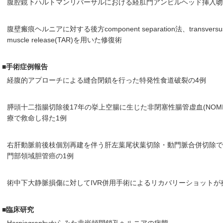
腹腔鏡下ハルトマンリバーサルにおける経肛門アンビルヘッド挿入吻合術
腹壁瘢痕ヘルニアに対する後方component separation法、transversus 
muscle release(TAR)を用いた修復術
■手術症例報告
経腹的アプローチによる縫合閉鎖を行った特発性食道破裂の4例
膵頭十二指腸切除後17年の挙上空腸に生じた非閉塞性腸管虚血(NOM
療で救命し得た1例
右肝動脈前後枝個別再建を伴う肝左葉尾状葉切除・動門脈合併切除
門部領域胆管癌の1例
術中下大静脈損傷に対してIVR併用手術によるリカバリーショットが
■臨床研究