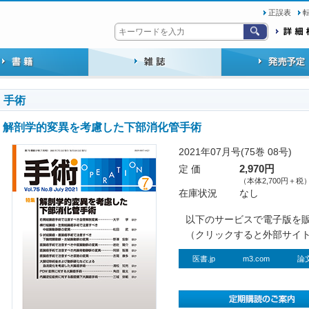
正誤表
手術
解剖学的変異を考慮した下部消化管手術
2021年07月号(75巻 08号)
定 価
2,970円
（本体2,700円＋税
在庫状況
なし
以下のサービスで電子版を
（クリックすると外部サイ
医書.jp
m3.com
論