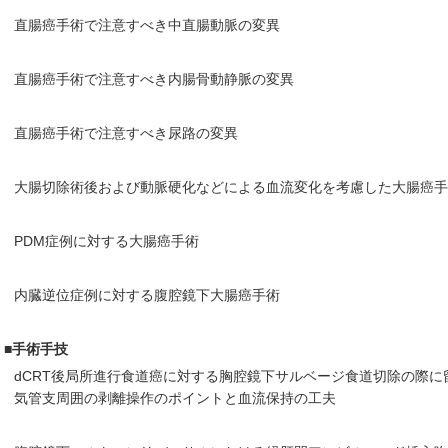
直腸癌手術で注意すべき中直腸動脈の変異
直腸癌手術で注意すべき内腸骨動静脈の変異
直腸癌手術で注意すべき尿路の変異
大腸切除術後および動脈硬化などによる血流変化を考慮した大腸癌手
PDM症例に対する大腸癌手術
内臓逆位症例に対する腹腔鏡下大腸癌手術
■手術手技
dCRT後局所進行食道癌に対する胸腔鏡下サルベージ食道切除の際に
気管支周囲の剥離操作のポイントと血流保持の工夫