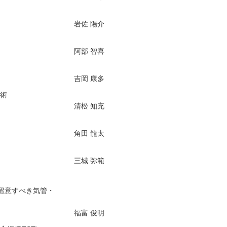
岩佐 陽介
阿部 智喜
吉岡 康多
術
清松 知充
角田 龍太
三城 弥範
留意すべき気管・
福富 俊明