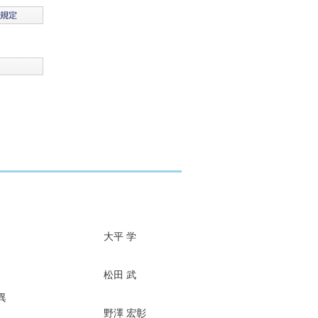
大平 学
松田 武
異
野澤 宏彰