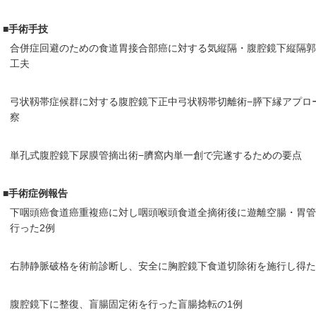
■手術手技
合併症回避のための食道胃接合部癌に対する気縦隔・腹腔鏡下縦隔
工夫
弓状靱帯症候群に対する腹腔鏡下正中弓状靱帯切離術−膵下縁アプロ
察
単孔式腹腔鏡下尿膜管摘出術−臍窩内単一創で完遂するための要点
■手術症例報告
下咽頭癌食道癌重複癌に対し咽頭喉頭食道全摘術後に遊離空腸・胃
行った2例
右肺静脈破格を術前診断し、安全に胸腔鏡下食道切除術を施行し得た
腹腔鏡下に整復、盲腸固定術を行った盲腸捻転の1例