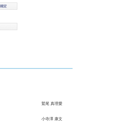
鷲尾 真理愛
小寺澤 康文