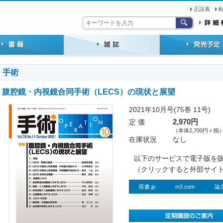
正誤表
手術
腹腔鏡・内視鏡合同手術（LECS）の現状と展望
2021年10月号(75巻 11号)
定 価
2,970円
（本体2,700円＋税
在庫状況
なし
以下のサービスで電子版を
（クリックすると外部サイ
医書.jp
m3.com
論