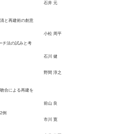
石井 元
郭清と再建術の創意
小松 周平
ーチ法の試みと考
石川 健
野間 淳之
管吻合による再建を
前山 良
2例
市川 寛