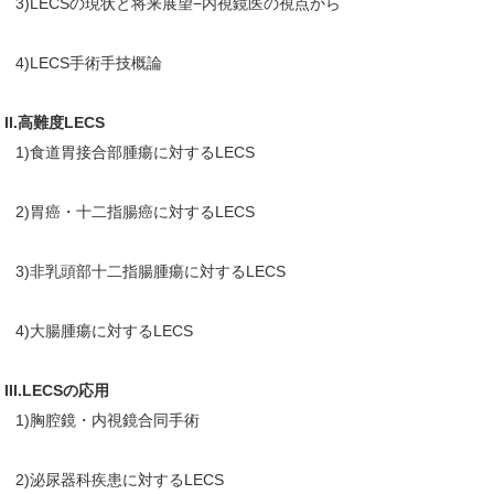
3)LECSの現状と将来展望−内視鏡医の視点から
4)LECS手術手技概論
II.高難度LECS
1)食道胃接合部腫瘍に対するLECS
2)胃癌・十二指腸癌に対するLECS
3)非乳頭部十二指腸腫瘍に対するLECS
4)大腸腫瘍に対するLECS
III.LECSの応用
1)胸腔鏡・内視鏡合同手術
2)泌尿器科疾患に対するLECS