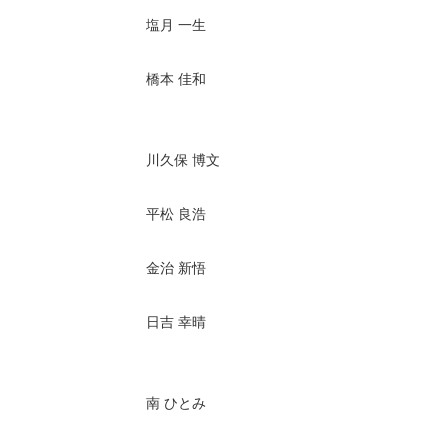
塩月 一生
橋本 佳和
川久保 博文
平松 良浩
金治 新悟
日吉 幸晴
南 ひとみ