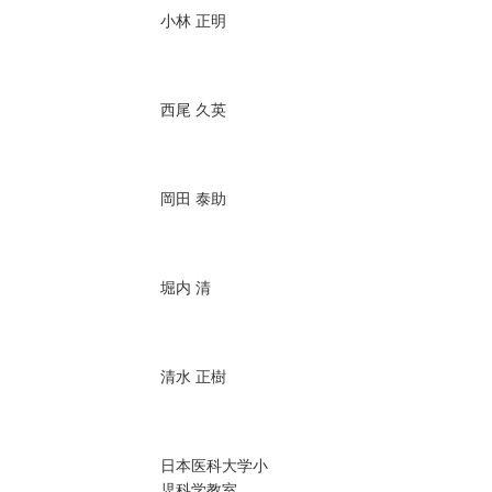
小林 正明
西尾 久英
岡田 泰助
堀内 清
清水 正樹
日本医科大学小
児科学教室