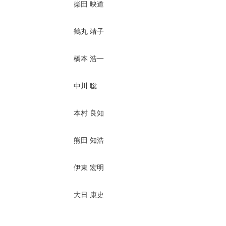
柴田 映道
鶴丸 靖子
橋本 浩一
中川 聡
本村 良知
熊田 知浩
伊東 宏明
大日 康史