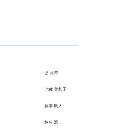
堤 裕幸
七種 美和子
藤本 嗣人
鈴村 宏