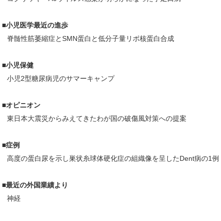
■小児医学最近の進歩
脊髄性筋萎縮症とSMN蛋白と低分子量リボ核蛋白合成
■小児保健
小児2型糖尿病児のサマーキャンプ
■オピニオン
東日本大震災からみえてきたわが国の破傷風対策への提案
■症例
高度の蛋白尿を示し巣状糸球体硬化症の組織像を呈したDent病の1例
■最近の外国業績より
神経