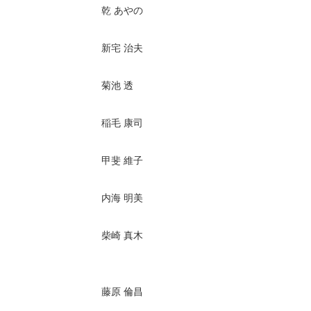
乾 あやの
新宅 治夫
菊池 透
稲毛 康司
甲斐 維子
内海 明美
柴崎 真木
藤原 倫昌