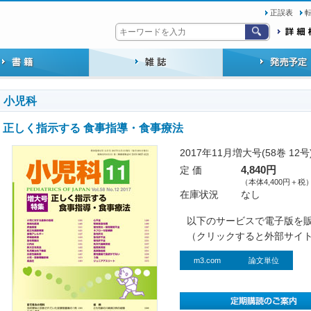
正誤表
小児科
正しく指示する 食事指導・食事療法
2017年11月増大号(58巻 12号
定 価
4,840円
（本体4,400円＋税
在庫状況
なし
以下のサービスで電子版を
（クリックすると外部サイ
m3.com
論文単位