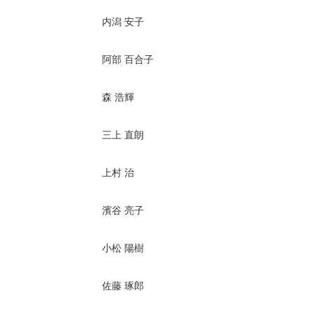
内潟 安子
阿部 百合子
森 浩輝
三上 直朗
上村 治
濱谷 亮子
小松 陽樹
佐藤 琢郎