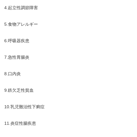
4.起立性調節障害
5.食物アレルギー
6.呼吸器疾患
7.急性胃腸炎
8.口内炎
9.鉄欠乏性貧血
10.乳児難治性下痢症
11.炎症性腸疾患