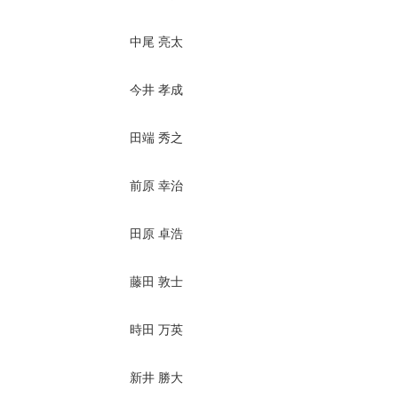
中尾 亮太
今井 孝成
田端 秀之
前原 幸治
田原 卓浩
藤田 敦士
時田 万英
新井 勝大