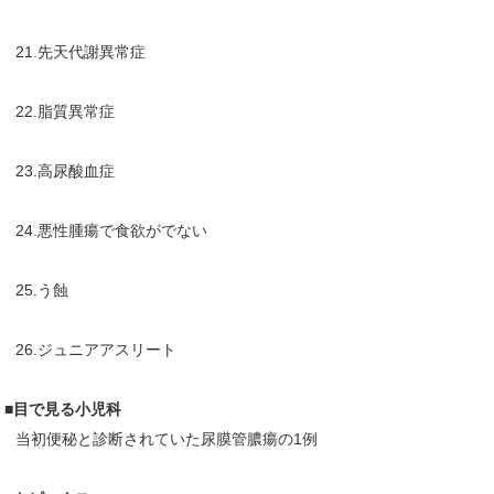
21.先天代謝異常症
22.脂質異常症
23.高尿酸血症
24.悪性腫瘍で食欲がでない
25.う蝕
26.ジュニアアスリート
■目で見る小児科
当初便秘と診断されていた尿膜管膿瘍の1例