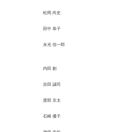
松岡 尚史
田中 恭子
永光 信一郎
内田 創
吉田 誠司
渡部 京太
石崎 優子