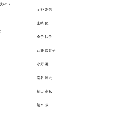
tc.)
岡野 浩哉
山崎 勉
て
金子 法子
西藤 奈菜子
小野 滋
南谷 幹史
植田 高弘
清水 教一