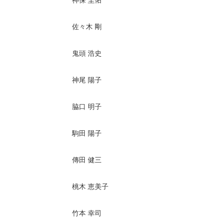
神保 圭佑
佐々木 剛
鬼頭 浩史
神尾 陽子
脇口 明子
駒田 陽子
傳田 健三
桃木 恵美子
竹本 幸司