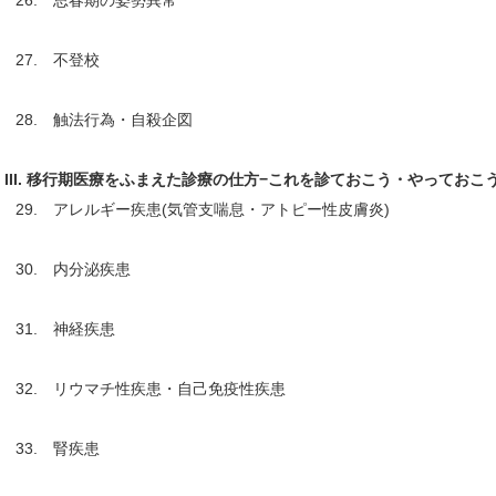
26. 思春期の姿勢異常
27. 不登校
28. 触法行為・自殺企図
III. 移行期医療をふまえた診療の仕方−これを診ておこう・やっておこ
29. アレルギー疾患(気管支喘息・アトピー性皮膚炎)
30. 内分泌疾患
31. 神経疾患
32. リウマチ性疾患・自己免疫性疾患
33. 腎疾患