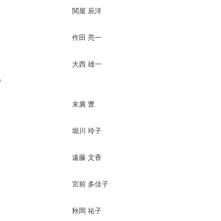
関屋 辰洋
作田 亮一
大西 雄一
う
末廣 豊
堀川 玲子
遠藤 文香
宮前 多佳子
秋岡 祐子