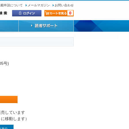
転載申請について
メールマガジン
お問い合わせ
0
05号)
）
販売しています
トに移動します）
文単位