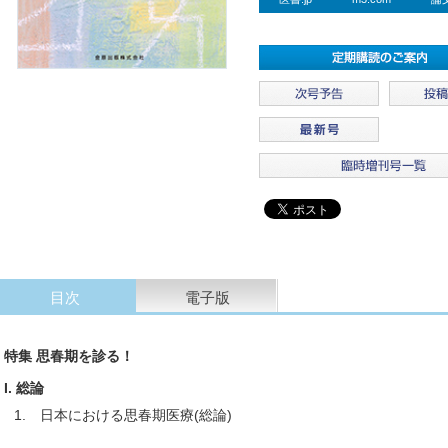
目次
電子版
特集 思春期を診る！
I. 総論
1. 日本における思春期医療(総論)