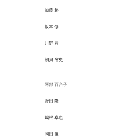
加藤 格
坂本 修
川野 豊
朝貝 省史
阿部 百合子
野田 隆
嶋根 卓也
岡田 俊