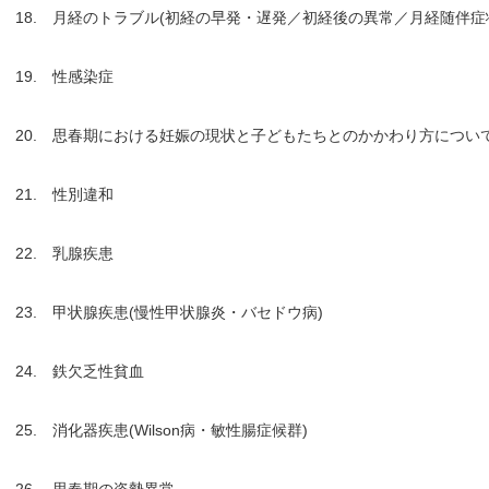
18. 月経のトラブル(初経の早発・遅発／初経後の異常／月経随伴症状e
19. 性感染症
20. 思春期における妊娠の現状と子どもたちとのかかわり方につい
21. 性別違和
22. 乳腺疾患
23. 甲状腺疾患(慢性甲状腺炎・バセドウ病)
24. 鉄欠乏性貧血
25. 消化器疾患(Wilson病・敏性腸症候群)