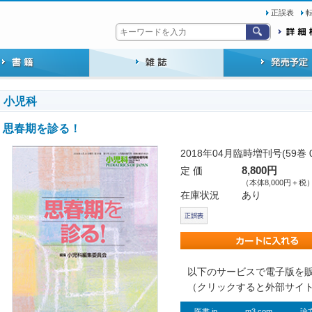
正誤表
小児科
思春期を診る！
2018年04月臨時増刊号(59巻 
定 価
8,800円
（本体8,000円＋税
在庫状況
あり
以下のサービスで電子版を
（クリックすると外部サイ
医書.jp
m3.com
論