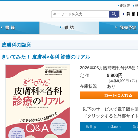
正誤表
皮膚科の臨床
きいてみた！ 皮膚科×各科 診療のリアル
2026年06月臨時増刊号(68巻 
定 価
9,900円
（本体9,000円＋税
在庫状況
あり
以下のサービスで電子版を
（クリックすると外部サイ
医書.jp
m3.com
論