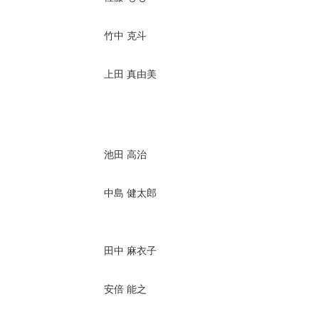
竹中 克斗
上田 真由美
池田 高治
中島 健太郎
田中 麻衣子
安倍 能之