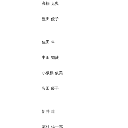
高橋 克典
豊田 優子
住田 隼一
中田 知愛
小板橋 俊美
豊田 優子
新井 達
藤枝 雄一郎