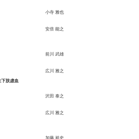
小寺 雅也
安倍 能之
前川 武雄
広川 雅之
性下肢虚血
沢田 泰之
広川 雅之
加藤 裕史