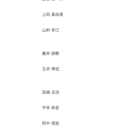
上田 真由美
山村 幸江
藤本 徳毅
玉井 博也
高橋 岳浩
平本 和音
田中 理恵