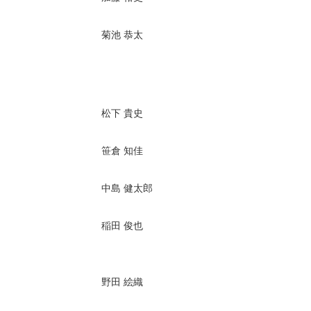
菊池 恭太
松下 貴史
笹倉 知佳
中島 健太郎
稲田 俊也
野田 絵織