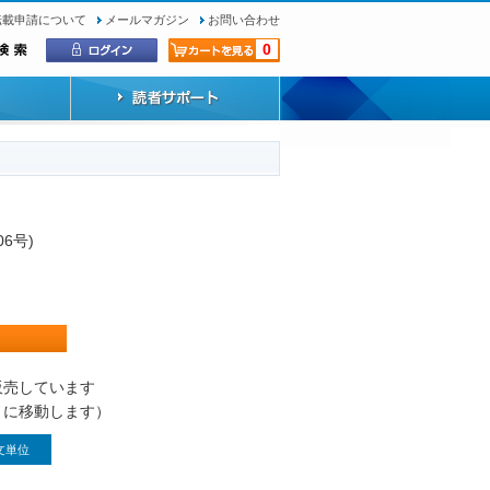
転載申請について
メールマガジン
お問い合わせ
0
06号)
）
販売しています
トに移動します）
文単位