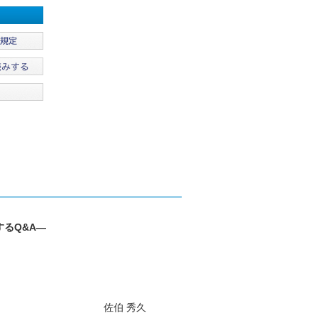
るQ&A―
佐伯 秀久