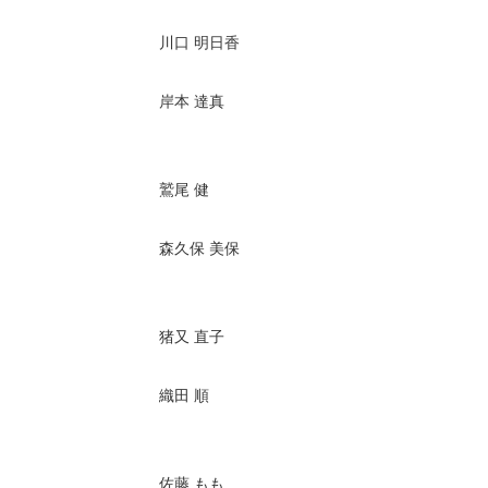
川口 明日香
岸本 達真
鷲尾 健
森久保 美保
猪又 直子
織田 順
佐藤 もも