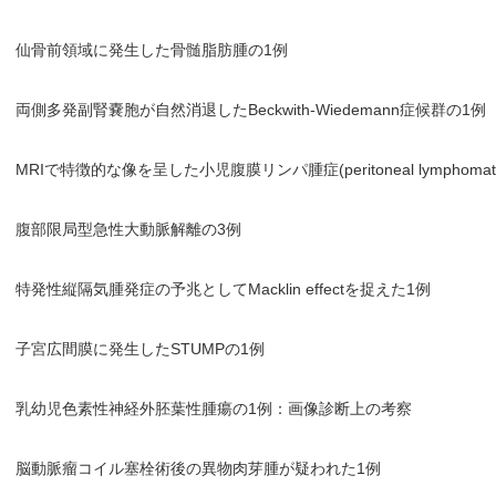
仙骨前領域に発生した骨髄脂肪腫の1例
両側多発副腎嚢胞が自然消退したBeckwith-Wiedemann症候群の1例
MRIで特徴的な像を呈した小児腹膜リンパ腫症(peritoneal lymphomato
腹部限局型急性大動脈解離の3例
特発性縦隔気腫発症の予兆としてMacklin effectを捉えた1例
子宮広間膜に発生したSTUMPの1例
乳幼児色素性神経外胚葉性腫瘍の1例：画像診断上の考察
脳動脈瘤コイル塞栓術後の異物肉芽腫が疑われた1例