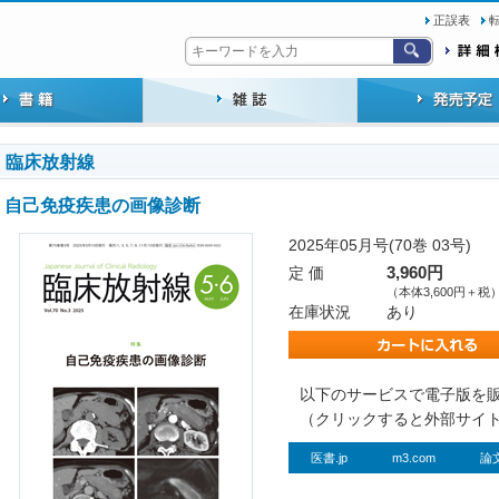
正誤表
臨床放射線
自己免疫疾患の画像診断
2025年05月号(70巻 03号)
定 価
3,960円
（本体3,600円＋税
在庫状況
あり
以下のサービスで電子版を
（クリックすると外部サイ
医書.jp
m3.com
論