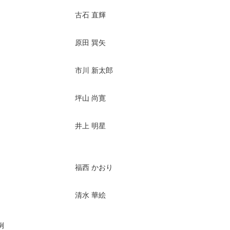
古石 直輝
原田 巽矢
市川 新太郎
坪山 尚寛
井上 明星
福西 かおり
清水 華絵
例