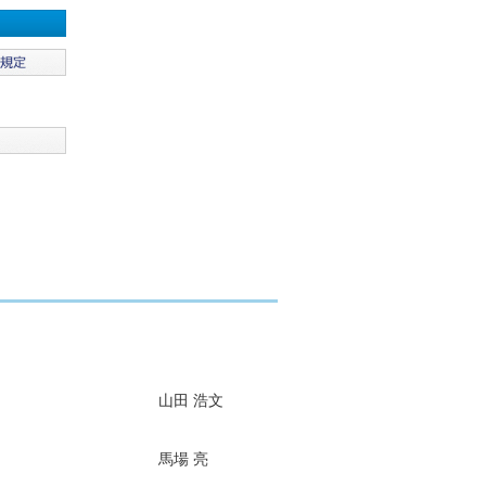
山田 浩文
馬場 亮