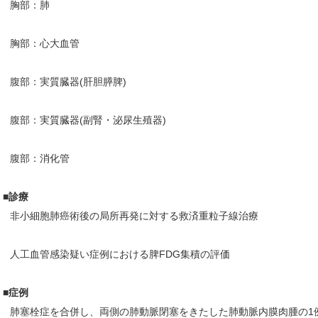
胸部：肺
胸部：心大血管
腹部：実質臓器(肝胆膵脾)
腹部：実質臓器(副腎・泌尿生殖器)
腹部：消化管
■診療
非小細胞肺癌術後の局所再発に対する救済重粒子線治療
人工血管感染疑い症例における脾FDG集積の評価
■症例
肺塞栓症を合併し、両側の肺動脈閉塞をきたした肺動脈内膜肉腫の1