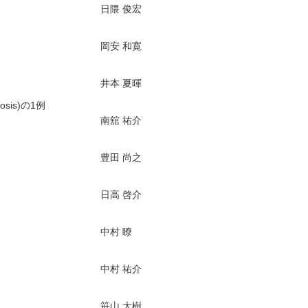
日隈 俊宏
岡安 和寛
井本 夏暉
sis)の1例
南舘 祐介
豊田 尚之
日高 啓介
中村 瞭
中村 祐介
笹山 大樹