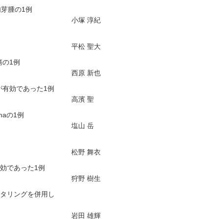
芽腫の1例
小塚 淳紀
平松 聖大
瘍の1例
西原 新也
が有効であった1例
高濱 聖
omaの1例
塩山 岳
松野 舞衣
効であった1例
狩野 樹生
ニタリングを併用し
岩田 雄輝