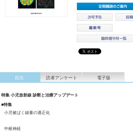
目次
読者アンケート
電子版
特集 小児放射線 診断と治療アップデート
■特集
小児被ばく線量の適正化
中枢神経