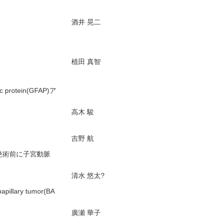
酒井 晃二
植田 真智
rotein(GFAP)ア
高木 駿
吉野 航
絶術前に子宮動脈
清水 悠太?
illary tumor(BA
廣瀬 華子