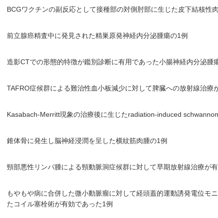
BCGワクチンの副反応として接種部の対側肘部に生じた皮下結核性肉
前立腺癌精査中に発見された精巣原発神経内分泌腫瘍の1例
造影CTでの形態的特徴が鑑別診断に有用であった小腸神経内分泌腫
TAFRO症候群による難治性血小板減少に対して脾臓への放射線治療
Kasabach-Merritt現象の治療後に生じたradiation-induced schwann
錐体骨に発生し脳神経浸潤を呈した横紋筋肉腫の1例
頸部悪性リンパ腫による頸動脈洞症候群に対して早期放射線治療が有
もやもや病に合併した微小動脈瘤に対して経頭蓋的運動誘発電位モ
たコイル塞栓術が有効であった1例