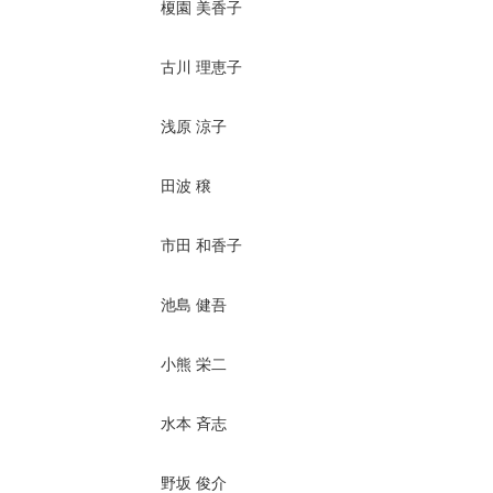
榎園 美香子
古川 理恵子
浅原 涼子
田波 穣
市田 和香子
池島 健吾
小熊 栄二
水本 斉志
野坂 俊介