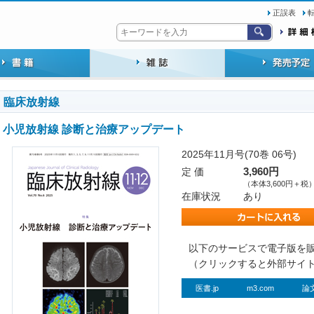
正誤表
臨床放射線
小児放射線 診断と治療アップデート
2025年11月号(70巻 06号)
定 価
3,960円
（本体3,600円＋税
在庫状況
あり
以下のサービスで電子版を
（クリックすると外部サイ
医書.jp
m3.com
論