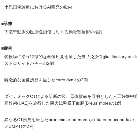
小児画像診療におけるAI研究の動向
■診療
下腹壁動脈の医原性損傷に対する動脈塞栓術の検討
■症例
髄軟膜に沿う特徴的な画像所見を呈した自己免疫性glial fibrillary acidic p
ストロサイトパチーの2例
特徴的な画像所見を呈したcarotidyniaの2例
ダイナミックCTによる診断の後、母体救命を目的とした人工妊娠中
塞栓術(UAE)を施行した巨大絨毛膜下血腫(Breus’ mole)の1例
異なるCT所見を呈したbronchiolar adenoma／ciliated muconodular pap
／CMPT)の2例