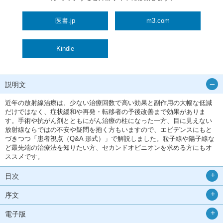
医書.jp
m3.com
Kindle
説明文
近年の放射線治療は、少ない治療回数で高い効果と副作用の大幅な低減
だけではなく、症状緩和や再発・転移者の予後改善まで効果がありま
す。手術や抗がん剤とともにがん治療の柱になった一方、目に見えない
放射線ならではの不安や疑問を抱く方もいますので、エビデンスにもと
づきつつ「患者視点（Q&A 形式）」で解説しました。粒子線や陽子線な
ど最先端の治療法を知りたい方、セカンドオピニオンを求める方にもオ
ススメです。
目次
序文
電子版