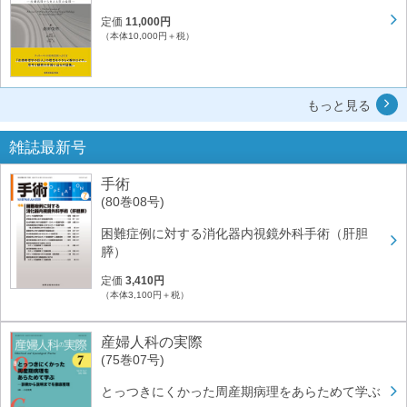
定価
11,000円
（本体10,000円＋税）
もっと見る
雑誌最新号
手術
(80巻08号)
困難症例に対する消化器内視鏡外科手術（肝胆
膵）
定価
3,410円
（本体3,100円＋税）
産婦人科の実際
(75巻07号)
とっつきにくかった周産期病理をあらためて学ぶ