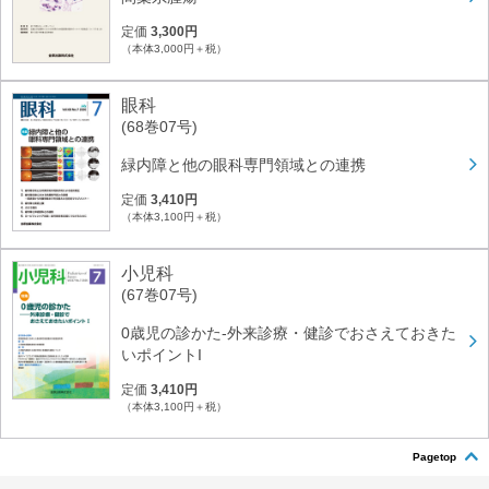
定価
3,300円
（本体3,000円＋税）
眼科
(68巻07号)
緑内障と他の眼科専門領域との連携
定価
3,410円
（本体3,100円＋税）
小児科
(67巻07号)
0歳児の診かた-外来診療・健診でおさえておきた
いポイントI
定価
3,410円
（本体3,100円＋税）
Pagetop