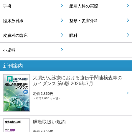
手術
産婦人科の実際
臨床放射線
整形・災害外科
皮膚科の臨床
眼科
小児科
新刊案内
大腸がん診療における遺伝子関連検査等の
ガイダンス 第6版 2026年7月
定価
2,860円
（本体2,600円＋税）
膵癌取扱い規約