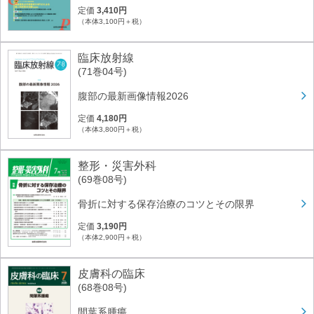
定価
3,410円
（本体3,100円＋税）
臨床放射線
(71巻04号)
腹部の最新画像情報2026
定価
4,180円
（本体3,800円＋税）
整形・災害外科
(69巻08号)
骨折に対する保存治療のコツとその限界
定価
3,190円
（本体2,900円＋税）
皮膚科の臨床
(68巻08号)
間葉系腫瘍