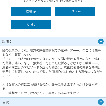
（クリックすると外部サイトに移動します）
医書.jp
m3.com
Kindle
説明文
陸の孤島のような、地方の療養型病院での緩和ケア――。そこには拍手
もなく、賞賛もない。
「いま、この人の前で何ができるのか」を問い続ける日々のなかで感じ
た葛藤、迷い、怒り、無力感、そしてただ祈るしかなくなる瞬間――。
患者や家族とのエピソードを綴った物語は、次第に著者の内的な時間と
交差して影響しあい、かつて覗いた“深淵”をはじめとする過去につながっ
ていく――。
人はなぜ人の前に立ち続けるのか、静かに考え直すきっかけを提示す
る。
――緩和ケアにやりがいなんて、本当にあるんですか？
目次