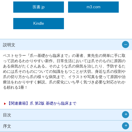
医書.jp
m3.com
Kindle
説明文
ベストセラー『爪―基礎から臨床まで』の著者、東先生の簡単に手に取
って読めるわかりやすい新作。日常生活においては爪そのものに原因の
ある病気がたくさんある。そのような爪の病気を治したり、予防するた
めには爪そのものについての知識をもつことが大切。身近な爪の役割や
爪の切り方から爪の様々な病気まで、イラストや写真を使って原因や治
療法をわかりやすく解説。爪の変化にいち早く気づき必要な対応がわか
る頼れる1冊！
【関連書籍】爪 第2版 基礎から臨床まで
目次
序文