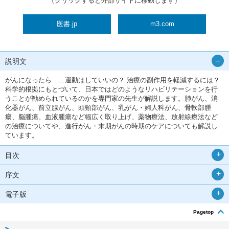
（クリックすると外部サイトに移動します）
医書.jp
m3.com
説明文
がんになったら……運動はしていいの？ 治療の副作用を軽減するには？
科学的根拠にもとづいて、日本ではどのようなリハビリテーションを行
うことが勧められているのかを専門家の先生が解説します。肺がん、消
化器がん、前立腺がん、頭頸部がん、乳がん・婦人科がん、骨軟部腫
瘍、脳腫瘍、血液腫瘍など幅広く取り上げ、薬物療法、放射線療法など
の治療についてや、進行がん・末期がんの時期のケアについても解説し
ています。
目次
序文
電子版
Pagetop