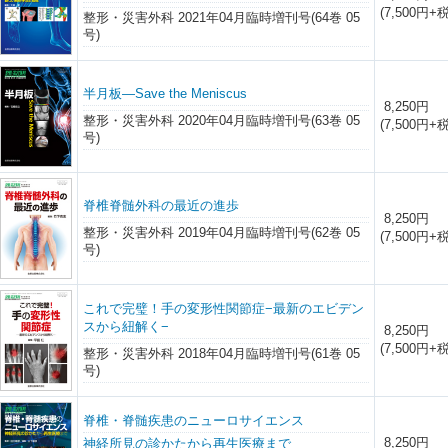
(7,500円+税
整形・災害外科 2021年04月臨時増刊号(64巻 05
号)
半月板―Save the Meniscus
8,250円
整形・災害外科 2020年04月臨時増刊号(63巻 05
(7,500円+税
号)
脊椎脊髄外科の最近の進歩
8,250円
整形・災害外科 2019年04月臨時増刊号(62巻 05
(7,500円+税
号)
これで完璧！手の変形性関節症−最新のエビデン
スから紐解く−
8,250円
(7,500円+税
整形・災害外科 2018年04月臨時増刊号(61巻 05
号)
脊椎・脊髄疾患のニューロサイエンス
8,250円
神経所見の診かたから再生医療まで