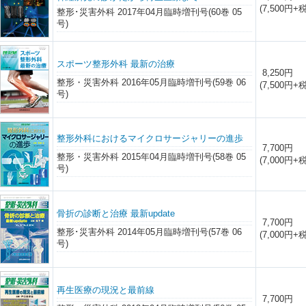
(7,500円+税
整形･災害外科 2017年04月臨時増刊号(60巻 05
号)
スポーツ整形外科 最新の治療
8,250円
整形・災害外科 2016年05月臨時増刊号(59巻 06
(7,500円+税
号)
整形外科におけるマイクロサージャリーの進歩
7,700円
整形・災害外科 2015年04月臨時増刊号(58巻 05
(7,000円+税
号)
骨折の診断と治療 最新update
7,700円
整形･災害外科 2014年05月臨時増刊号(57巻 06
(7,000円+税
号)
再生医療の現況と最前線
7,700円