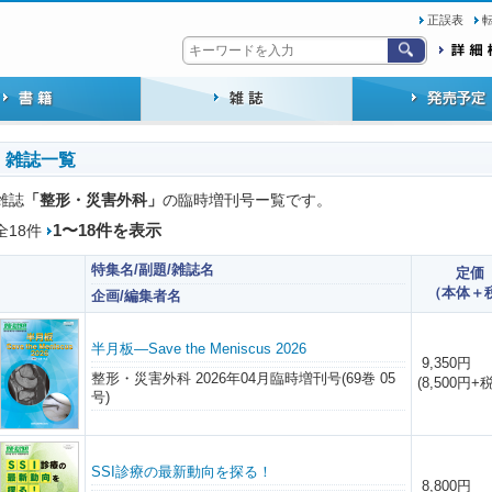
正誤表
雑誌一覧
「整形・災害外科」
雑誌
の臨時増刊号ー覧です。
1〜18件を表示
全18件
特集名/副題/雑誌名
定価
（本体＋
企画/編集者名
半月板―Save the Meniscus 2026
9,350円
整形・災害外科 2026年04月臨時増刊号(69巻 05
(8,500円+税
号)
SSI診療の最新動向を探る！
8,800円