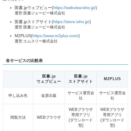
医書.jpウェブビュー(
https://webview.isho.jp/
)
運営:医書ジェーピー株式会社
医書.jpストアサイト(
https://store.isho.jp/
)
運営:医書ジェーピー株式会社
M2PLUS(
https://www.m2plus.com/
)
運営:エムスリー株式会社
各サービスの比較表
医書.jp
医書.jp
M2PLUS
ウェブビュー
ストアサイト
サービス運営会
サービス運営会
申し込み先
金原出版
社
社
WEBブラウザ
WEBブラウザ
専用アプリ
専用アプリ
閲覧方法
WEBブラウザ
(ダウンロード
(ダウンロード
型)
型)