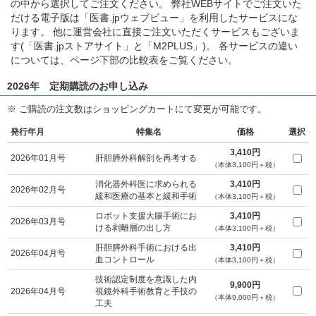
の中から選択してご注文ください。 弊社WEBサイトでご注文いた
だける電子版は「医書.jpウェブビュー」を利用したサービスにな
ります。 他に運営会社に直接ご注文いただくサービスもございま
す(「医書.jpストアサイト」と「M2PLUS」)。 各サービスの違い
については、ページ下部の比較表をご覧ください。
2026年 定期購読のお申し込み
※ ご購読の注文数はショッピングカートにて変更が可能です。
発行年月
特集名
価格
選択
3,410円
2026年01月号
肝胆膵外科解剖を再考する
（本体3,100円＋税）
消化器外科医に求められる
3,410円
2026年02月号
緩和医療の基本と緩和手術
（本体3,100円＋税）
ロボット支援大腸手術にお
3,410円
2026年03月号
ける剥離層の出し方
（本体3,100円＋税）
肝胆膵外科手術における出
3,410円
2026年04月号
血コントロール
（本体3,100円＋税）
技術認定制度を意識した内
9,900円
2026年04月号
視鏡外科手術教育と手技の
（本体9,000円＋税）
工夫