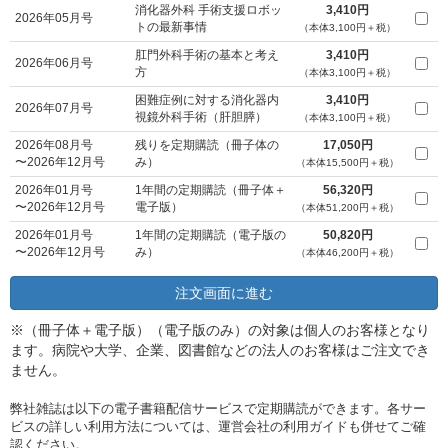
消化器外科 手術支援ロボッ
3,410円
2026年05月号
トの最新事情
（本体3,100円＋税）
肛門外科手術の基本と考え
3,410円
2026年06月号
方
（本体3,100円＋税）
困難症例に対する消化器内
3,410円
2026年07月号
視鏡外科手術（肝胆膵）
（本体3,100円＋税）
2026年08月号
残りを定期購読（冊子体の
17,050円
〜2026年12月号
み）
（本体15,500円＋税）
2026年01月号
1年間の定期購読（冊子体＋
56,320円
〜2026年12月号
電子版）
（本体51,200円＋税）
2026年01月号
1年間の定期購読（電子版の
50,820円
〜2026年12月号
み）
（本体46,200円＋税）
※（冊子体＋電子版）（電子版のみ）の対象は個人のお客様となり
ます。病院や大学、企業、図書館などの法人のお客様はご注文でき
ません。
弊社雑誌は以下の電子書籍配信サービスで定期購読ができます。各サー
ビスの詳しい利用方法については、運営会社の利用ガイドも併せてご確
認ください。