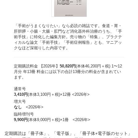
「手術がうまくなりたい」なら必読の雑誌です。食道・胃・
肝胆膵・小腸・大腸・肛門など消化器外科治療のうち、「手
術手技」に特化した編集方針。売り物の「特集」、プラクテ
ィカルな論文「手術手技」「手術症例報告」とも、マニアッ
クなほど深堀りした内容です。
定期購読料金 【2026年】
50,820円
(本体46,200円＋税) 1〜12
月分 年13冊 料金には以下の合計13冊分の料金が含まれてい
ます。
通常号
3,410円
(本体3,100円＋税)×12冊 <2026年>
増大号
なし
<2026年>
臨時増刊号
9,900円
(本体9,000円＋税)×1冊 <2026年>
定期購読は「冊子体」、「電子版」、「冊子体+電子版のセット」