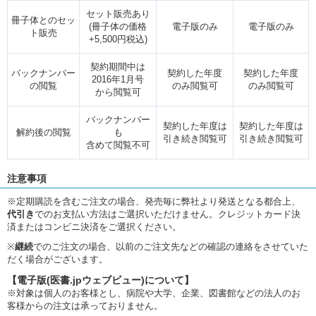
セット販売あり
冊子体とのセッ
(冊子体の価格
電子版のみ
電子版のみ
ト販売
+5,500円税込)
契約期間中は
バックナンバー
契約した年度
契約した年度
2016年1月号
の閲覧
のみ閲覧可
のみ閲覧可
から閲覧可
バックナンバー
契約した年度は
契約した年度は
解約後の閲覧
も
引き続き閲覧可
引き続き閲覧可
含めて閲覧不可
注意事項
※定期購読を含むご注文の場合、発売毎に弊社より発送となる都合上、
代引き
でのお支払い方法はご選択いただけません。クレジットカード決
済またはコンビニ決済をご選択ください。
※
継続
でのご注文の場合、以前のご注文先などの確認の連絡をさせていた
だく場合がございます。
【電子版(医書.jpウェブビュー)について】
※対象は個人のお客様とし、病院や大学、企業、図書館などの法人のお
客様からの注文は承っておりません。