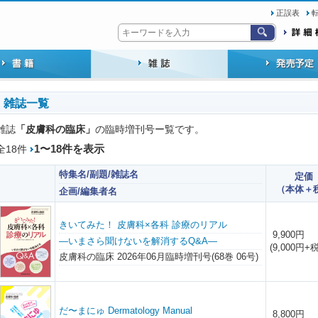
正誤表
雑誌一覧
「皮膚科の臨床」
雑誌
の臨時増刊号ー覧です。
1〜18件を表示
全18件
特集名/副題/雑誌名
定価
（本体＋
企画/編集者名
きいてみた！ 皮膚科×各科 診療のリアル
9,900円
―いまさら聞けないを解消するQ&A―
(9,000円+税
皮膚科の臨床 2026年06月臨時増刊号(68巻 06号)
だ〜まにゅ Dermatology Manual
8,800円