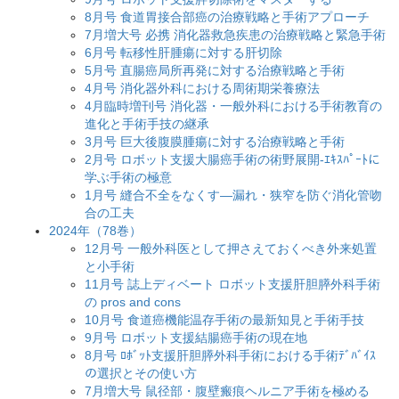
8月号 食道胃接合部癌の治療戦略と手術アプローチ
7月増大号 必携 消化器救急疾患の治療戦略と緊急手術
6月号 転移性肝腫瘍に対する肝切除
5月号 直腸癌局所再発に対する治療戦略と手術
4月号 消化器外科における周術期栄養療法
4月臨時増刊号 消化器・一般外科における手術教育の
進化と手術手技の継承
3月号 巨大後腹膜腫瘍に対する治療戦略と手術
2月号 ロボット支援大腸癌手術の術野展開-ｴｷｽﾊﾟｰﾄに
学ぶ手術の極意
1月号 縫合不全をなくす―漏れ・狭窄を防ぐ消化管吻
合の工夫
2024年（78巻）
12月号 一般外科医として押さえておくべき外来処置
と小手術
11月号 誌上ディベート ロボット支援肝胆膵外科手術
の pros and cons
10月号 食道癌機能温存手術の最新知見と手術手技
9月号 ロボット支援結腸癌手術の現在地
8月号 ﾛﾎﾞｯﾄ支援肝胆膵外科手術における手術ﾃﾞﾊﾞｲｽ
の選択とその使い方
7月増大号 鼠径部・腹壁瘢痕ヘルニア手術を極める