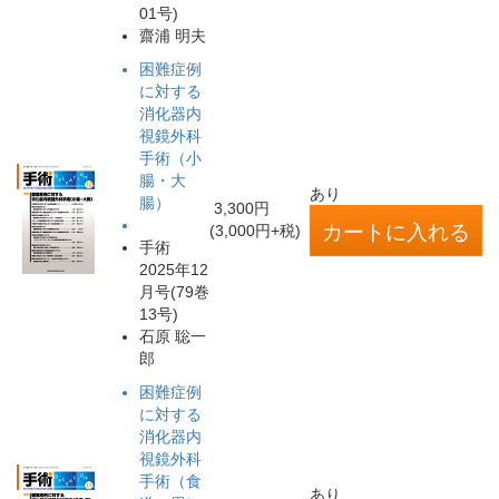
01号)
齋浦 明夫
困難症例
に対する
消化器内
視鏡外科
手術（小
腸・大
あり
腸）
3,300円
(3,000円+税)
手術
2025年12
月号(79巻
13号)
石原 聡一
郎
困難症例
に対する
消化器内
視鏡外科
手術（食
あり