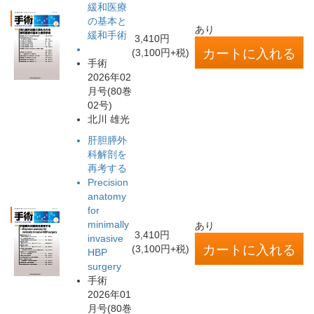
緩和医療
の基本と
あり
緩和手術
3,410円
(3,100円+税)
手術
2026年02
月号(80巻
02号)
北川 雄光
肝胆膵外
科解剖を
再考する
Precision
anatomy
for
minimally
あり
3,410円
invasive
(3,100円+税)
HBP
surgery
手術
2026年01
月号(80巻