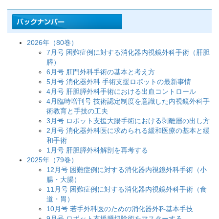
2026年（80巻）
7月号 困難症例に対する消化器内視鏡外科手術（肝胆
膵）
6月号 肛門外科手術の基本と考え方
5月号 消化器外科 手術支援ロボットの最新事情
4月号 肝胆膵外科手術における出血コントロール
4月臨時増刊号 技術認定制度を意識した内視鏡外科手
術教育と手技の工夫
3月号 ロボット支援大腸手術における剥離層の出し方
2月号 消化器外科医に求められる緩和医療の基本と緩
和手術
1月号 肝胆膵外科解剖を再考する
2025年（79巻）
12月号 困難症例に対する消化器内視鏡外科手術（小
腸・大腸）
11月号 困難症例に対する消化器内視鏡外科手術（食
道・胃）
10月号 若手外科医のための消化器外科基本手技
9月号 ロボット支援膵切除術をマスターする