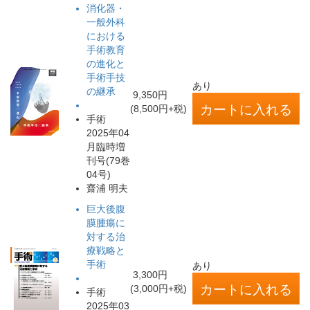
消化器・
一般外科
における
手術教育
の進化と
手術手技
あり
の継承
9,350円
(8,500円+税)
手術
2025年04
月臨時増
刊号(79巻
04号)
齋浦 明夫
巨大後腹
膜腫瘍に
対する治
療戦略と
手術
あり
3,300円
(3,000円+税)
手術
2025年03