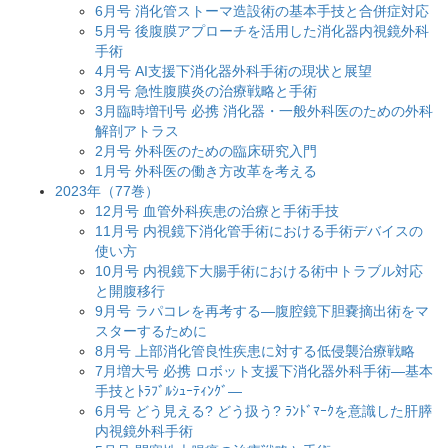
6月号 消化管ストーマ造設術の基本手技と合併症対応
5月号 後腹膜アプローチを活用した消化器内視鏡外科
手術
4月号 AI支援下消化器外科手術の現状と展望
3月号 急性腹膜炎の治療戦略と手術
3月臨時増刊号 必携 消化器・一般外科医のための外科
解剖アトラス
2月号 外科医のための臨床研究入門
1月号 外科医の働き方改革を考える
2023年（77巻）
12月号 血管外科疾患の治療と手術手技
11月号 内視鏡下消化管手術における手術デバイスの
使い方
10月号 内視鏡下大腸手術における術中トラブル対応
と開腹移行
9月号 ラパコレを再考する―腹腔鏡下胆嚢摘出術をマ
スターするために
8月号 上部消化管良性疾患に対する低侵襲治療戦略
7月増大号 必携 ロボット支援下消化器外科手術―基本
手技とﾄﾗﾌﾞﾙｼｭｰﾃｨﾝｸﾞ―
6月号 どう見える? どう扱う? ﾗﾝﾄﾞﾏｰｸを意識した肝膵
内視鏡外科手術