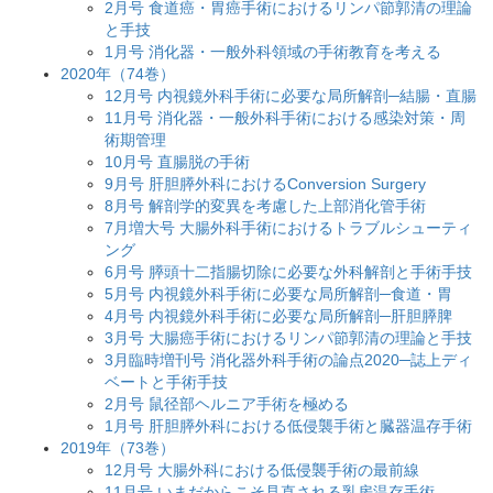
2月号 食道癌・胃癌手術におけるリンパ節郭清の理論
と手技
1月号 消化器・一般外科領域の手術教育を考える
2020年（74巻）
12月号 内視鏡外科手術に必要な局所解剖─結腸・直腸
11月号 消化器・一般外科手術における感染対策・周
術期管理
10月号 直腸脱の手術
9月号 肝胆膵外科におけるConversion Surgery
8月号 解剖学的変異を考慮した上部消化管手術
7月増大号 大腸外科手術におけるトラブルシューティ
ング
6月号 膵頭十二指腸切除に必要な外科解剖と手術手技
5月号 内視鏡外科手術に必要な局所解剖─食道・胃
4月号 内視鏡外科手術に必要な局所解剖─肝胆膵脾
3月号 大腸癌手術におけるリンパ節郭清の理論と手技
3月臨時増刊号 消化器外科手術の論点2020─誌上ディ
ベートと手術手技
2月号 鼠径部ヘルニア手術を極める
1月号 肝胆膵外科における低侵襲手術と臓器温存手術
2019年（73巻）
12月号 大腸外科における低侵襲手術の最前線
11月号 いまだからこそ見直される乳房温存手術