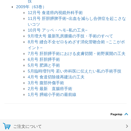
技
2009年（63巻）
12月号 食道癌内視鏡外科手術
11月号 肝胆膵脾手術−出血を減らし合併症を起こさな
いコツ
10月号 アッペ・ヘモ−私の工夫−
9月増大号 最新乳房腫瘍の手技・手術のすべて
8月号 縫合不全ゼロをめざす消化管吻合術 −ここがポ
イント−
7月号 肝胆膵手術における皮膚切開・術野展開の工夫
6月号 肝胆膵手術
5月号 肥満と手術
5月臨時増刊号 若い外科医に伝えたい私の手術手技
4月号 食道切除後再建法の工夫
3月号 腹部外傷手術
2月号 最新 直腸癌手術
1月号 膵縮小手術の最前線
Pagetop
ご注文について