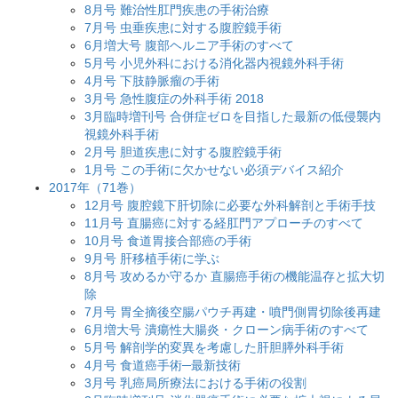
8月号 難治性肛門疾患の手術治療
7月号 虫垂疾患に対する腹腔鏡手術
6月増大号 腹部ヘルニア手術のすべて
5月号 小児外科における消化器内視鏡外科手術
4月号 下肢静脈瘤の手術
3月号 急性腹症の外科手術 2018
3月臨時増刊号 合併症ゼロを目指した最新の低侵襲内
視鏡外科手術
2月号 胆道疾患に対する腹腔鏡手術
1月号 この手術に欠かせない必須デバイス紹介
2017年（71巻）
12月号 腹腔鏡下肝切除に必要な外科解剖と手術手技
11月号 直腸癌に対する経肛門アプローチのすべて
10月号 食道胃接合部癌の手術
9月号 肝移植手術に学ぶ
8月号 攻めるか守るか 直腸癌手術の機能温存と拡大切
除
7月号 胃全摘後空腸パウチ再建・噴門側胃切除後再建
6月増大号 潰瘍性大腸炎・クローン病手術のすべて
5月号 解剖学的変異を考慮した肝胆膵外科手術
4月号 食道癌手術─最新技術
3月号 乳癌局所療法における手術の役割