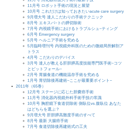
11月号 ロボット手術の現況と展望
10月号 これだけは知っておきたいacute care surgery
9月増大号 達人こだわりの手術テクニック
8月号 エキスパ−トの膵切除術
7月号 内視鏡手術におけるトラブルシュ−ティング
6月号 Emergency surgery
5月号 ヘルニア手術を究める
5月臨時増刊号 内視鏡外科医のための微細局所解剖ア
トラス
4月号 こだわりのデバイス
3月号 達人が教える肝胆膵高度技能専門医手術−コツ
とピットフォール−
2月号 胃腸食道の機能温存手術を究める
1月号 胃切除後再建術−ここが最重要ポイント−
2011年（65巻）
12月号 ステージに応じた胆嚢癌手術
11月号 消化器内視鏡外科手術手技の常識
10月号 胸腔鏡下食道切除術 側臥位vs.腹臥位 あなた
はどちらを選ぶ？
9月増大号 肝胆膵高難度手術のすべて
8月号 最新 大腸癌手術
7月号 食道切除後再建術式の工夫