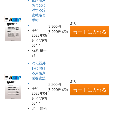
直腸癌局
所再発に
対する治
療戦略と
手術
あり
3,300円
手術
(3,000円+税)
2025年05
月号(79巻
06号)
石原 聡一
郎
消化器外
科におけ
る周術期
栄養療法
あり
3,300円
手術
(3,000円+税)
2025年04
月号(79巻
05号)
北川 雄光