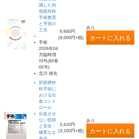
識した内
視鏡外科
手術教育
と手技の
あり
工夫
9,900円
(9,000円+税)
手術
2026年04
月臨時増
刊号(80巻
05号)
北川 雄光
肝胆膵外
科手術に
おける出
血コント
ロール
出血させ
ない技術
あり
3,410円
と安全・
(3,100円+税)
確実な止
血法