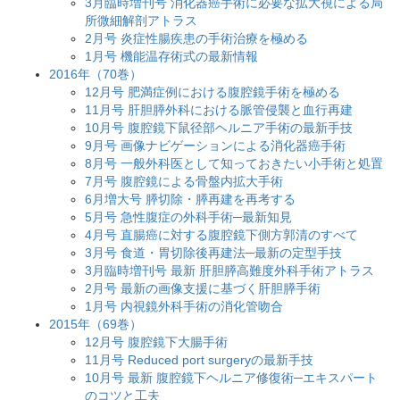
3月臨時増刊号 消化器癌手術に必要な拡大視による局
所微細解剖アトラス
2月号 炎症性腸疾患の手術治療を極める
1月号 機能温存術式の最新情報
2016年（70巻）
12月号 肥満症例における腹腔鏡手術を極める
11月号 肝胆膵外科における脈管侵襲と血行再建
10月号 腹腔鏡下鼠径部ヘルニア手術の最新手技
9月号 画像ナビゲーションによる消化器癌手術
8月号 一般外科医として知っておきたい小手術と処置
7月号 腹腔鏡による骨盤内拡大手術
6月増大号 膵切除・膵再建を再考する
5月号 急性腹症の外科手術─最新知見
4月号 直腸癌に対する腹腔鏡下側方郭清のすべて
3月号 食道・胃切除後再建法─最新の定型手技
3月臨時増刊号 最新 肝胆膵高難度外科手術アトラス
2月号 最新の画像支援に基づく肝胆膵手術
1月号 内視鏡外科手術の消化管吻合
2015年（69巻）
12月号 腹腔鏡下大腸手術
11月号 Reduced port surgeryの最新手技
10月号 最新 腹腔鏡下ヘルニア修復術─エキスパート
のコツと工夫