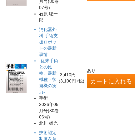
月号(80巻
07号)
石原 聡一
郎
消化器外
科 手術支
援ロボッ
トの最新
事情
-従来手術
との比
あり
較、最新
3,410円
機種・後
(3,100円+税)
発機の実
力-
手術
2026年05
月号(80巻
06号)
北川 雄光
技術認定
制度を意