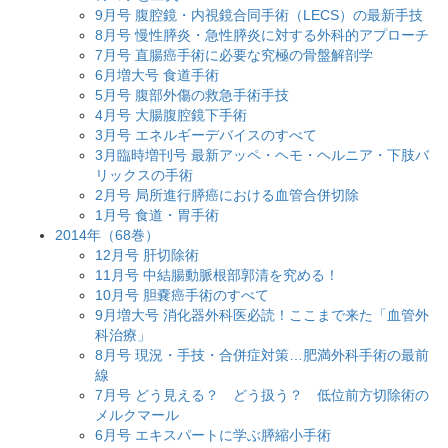
9月号 腹腔鏡・内視鏡合同手術（LECS）の最新手技
8月号 慢性膵炎・急性膵炎に対する外科的アプローチ
7月号 直腸癌手術に必要な究極の骨盤解剖学
6月増大号 食道手術
5月号 腹部外傷の救急手術手技
4月号 大腸腹腔鏡下手術
3月号 エネルギーデバイスのすべて
3月臨時増刊号 最新アッペ・ヘモ・ヘルニア・下肢バ
リックスの手術
2月号 局所進行膵癌における血管合併切除
1月号 食道・胃手術
2014年（68巻）
12月号 肝切除術
11月号 中結腸動脈根部郭清を究める！
10月号 胆嚢癌手術のすべて
9月増大号 消化器外科医必読！ここまで来た「血管外
科治療」
8月号 現況・手技・合併症対策…肥満外科手術の最前
線
7月号 どう見える？ どう扱う？ 低位前方切除術の
メルクマール
6月号 エキスパートに学ぶ膵縮小手術