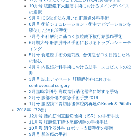
10月号 腹腔鏡下大腸癌手術におけるメインデバイス
の選択
9月号 ICG蛍光法を用いた肝胆道外科手術
8月号 術前シミュレーション・術中ナビゲーションを
駆使した消化管手術
7月号 外科解剖に基づく腹腔鏡下横行結腸癌手術
6月増大号 肝胆膵外科手術におけるトラブルシューテ
ィング
5月号 食道癌手術の最前線─合併症ゼロを目指した私
の秘訣
4月号 内視鏡外科手術における助手・スコピストの役
割
3月号 誌上ディベート 肝胆膵外科における
controversial surgery
3月臨時増刊号 高度進行消化器癌に対する手術
2月号 腹部外傷の救急手術手技2019
1月号 腹腔鏡下胃切除後体腔内再建のKnack & Pitfalls
2018年（72巻）
12月号 括約筋間直腸切除術（ISR）の手術手技
11月号 腹腔鏡下膵体尾部切除の手術手技
10月号 消化器外科 ロボット支援手術の実際
9月号 胆管癌の手術