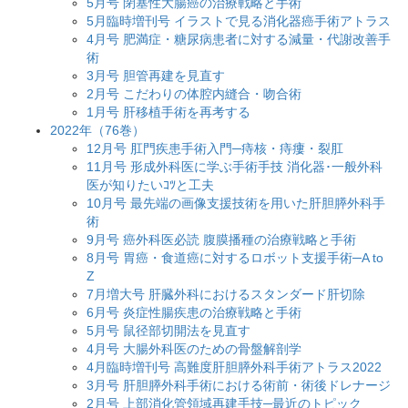
5月号 閉塞性大腸癌の治療戦略と手術
5月臨時増刊号 イラストで見る消化器癌手術アトラス
4月号 肥満症・糖尿病患者に対する減量・代謝改善手
術
3月号 胆管再建を見直す
2月号 こだわりの体腔内縫合・吻合術
1月号 肝移植手術を再考する
2022年（76巻）
12月号 肛門疾患手術入門─痔核・痔瘻・裂肛
11月号 形成外科医に学ぶ手術手技 消化器･一般外科
医が知りたいｺﾂと工夫
10月号 最先端の画像支援技術を用いた肝胆膵外科手
術
9月号 癌外科医必読 腹膜播種の治療戦略と手術
8月号 胃癌・食道癌に対するロボット支援手術─A to
Z
7月増大号 肝臓外科におけるスタンダード肝切除
6月号 炎症性腸疾患の治療戦略と手術
5月号 鼠径部切開法を見直す
4月号 大腸外科医のための骨盤解剖学
4月臨時増刊号 高難度肝胆膵外科手術アトラス2022
3月号 肝胆膵外科手術における術前・術後ドレナージ
2月号 上部消化管領域再建手技─最近のトピック