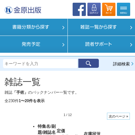
詳細検索
雑誌一覧
雑誌
「手術」
のバックナンバー一覧です。
全230件
1〜20件を表示
1
/
12
次のページ »
特集名/副
定価
題/雑誌名
在庫状況