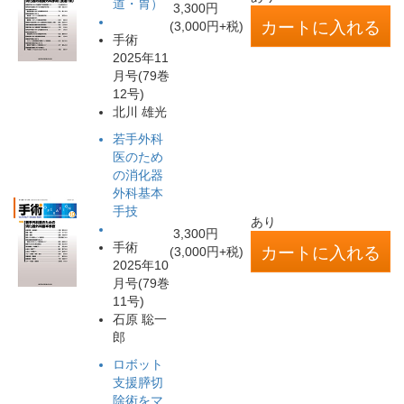
道・胃）
3,300円
(3,000円+税)
手術
2025年11
月号(79巻
12号)
北川 雄光
若手外科
医のため
の消化器
外科基本
手技
あり
3,300円
手術
(3,000円+税)
2025年10
月号(79巻
11号)
石原 聡一
郎
ロボット
支援膵切
除術をマ