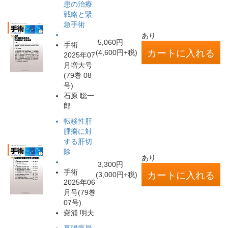
患の治療
戦略と緊
急手術
あり
5,060円
手術
(4,600円+税)
2025年07
月増大号
(79巻 08
号)
石原 聡一
郎
転移性肝
腫瘍に対
する肝切
除
あり
3,300円
手術
(3,000円+税)
2025年06
月号(79巻
07号)
齋浦 明夫