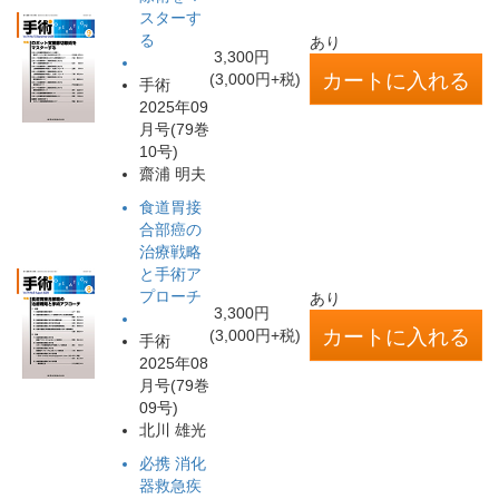
スターす
る
あり
3,300円
(3,000円+税)
手術
2025年09
月号(79巻
10号)
齋浦 明夫
食道胃接
合部癌の
治療戦略
と手術ア
プローチ
あり
3,300円
(3,000円+税)
手術
2025年08
月号(79巻
09号)
北川 雄光
必携 消化
器救急疾