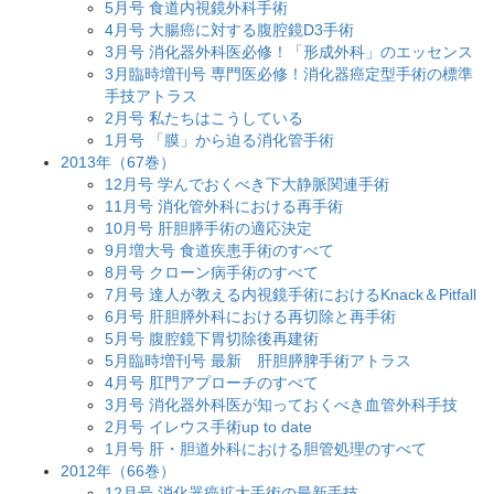
5月号 食道内視鏡外科手術
4月号 大腸癌に対する腹腔鏡D3手術
3月号 消化器外科医必修！「形成外科」のエッセンス
3月臨時増刊号 専門医必修！消化器癌定型手術の標準
手技アトラス
2月号 私たちはこうしている
1月号 「膜」から迫る消化管手術
2013年（67巻）
12月号 学んでおくべき下大静脈関連手術
11月号 消化管外科における再手術
10月号 肝胆膵手術の適応決定
9月増大号 食道疾患手術のすべて
8月号 クローン病手術のすべて
7月号 達人が教える内視鏡手術におけるKnack＆Pitfall
6月号 肝胆膵外科における再切除と再手術
5月号 腹腔鏡下胃切除後再建術
5月臨時増刊号 最新 肝胆膵脾手術アトラス
4月号 肛門アプローチのすべて
3月号 消化器外科医が知っておくべき血管外科手技
2月号 イレウス手術up to date
1月号 肝・胆道外科における胆管処理のすべて
2012年（66巻）
12月号 消化器癌拡大手術の最新手技