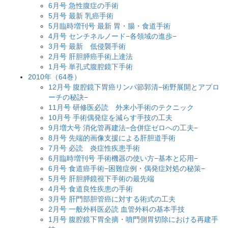
6月号 急性腹症の手術
5月号 最新 乳癌手術
5月臨時増刊号 最新 胃・腸・食道手術
4月号 センチネルノード−各領域の進歩−
3月号 最新 低侵襲手術
2月号 肝胆膵癌手術上達法
1月号 単孔式腹腔鏡下手術
2010年（64巻）
12月号 腹腔鏡下胃癌リンパ節郭清−術野展開とアプロ
ーチの秘訣−
11月号 研修医必読 外来小手術のテクニック
10月号 手術偶発症を減らす手技の工夫
9月増大号 消化管再建法−合併症ゼロへの工夫−
8月号 先端的画像支援による肝胆道手術
7月号 必読 炎症性疾患手術
6月臨時増刊号 手術機器の使い方−基本と応用−
6月号 食道癌手術−困難症例・偶発症対処の秘策−
5月号 肝胆膵鏡視下手術の最先端
4月号 食道良性疾患の手術
3月号 肝門部胆管癌に対する術式の工夫
2月号 一般外科医必読 血管外科の基本手技
1月号 腹腔鏡下胃全摘・噴門側胃切除における再建手