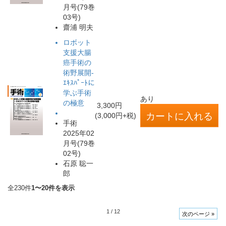
月号(79巻
03号)
齋浦 明夫
ロボット
支援大腸
癌手術の
術野展開-
ｴｷｽﾊﾟｰﾄに
学ぶ手術
あり
の極意
3,300円
(3,000円+税)
手術
2025年02
月号(79巻
02号)
石原 聡一
郎
全230件
1〜20件を表示
1
/
12
次のページ »