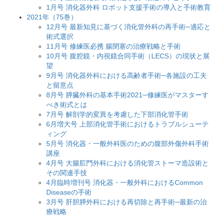
1月号 消化器外科 ロボット支援手術の導入と手術教育
2021年（75巻）
12月号 最新知見に基づく消化管外科の再手術─適応と
術式選択
11月号 修練医必携 腸閉塞の治療戦略と手術
10月号 腹腔鏡・内視鏡合同手術（LECS）の現状と展
望
9月号 消化器外科における高齢者手術─各施設の工夫
と留意点
8月号 膵臓外科の基本手術2021─修練医がマスターす
べき術式とは
7月号 解剖学的変異を考慮した下部消化管手術
6月増大号 上部消化管手術におけるトラブルシューテ
ィング
5月号 消化器・一般外科医のための腹部外傷外科手術
講座
4月号 大腸肛門外科における消化管ストーマ造設術と
その関連手技
4月臨時増刊号 消化器・一般外科におけるCommon
Diseaseの手術
3月号 肝胆膵外科における再切除と再手術─最新の治
療戦略