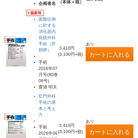
（本体＋税）
企画者名
困難症例
に対する
消化器内
視鏡外科
手術（肝
あり
3,410円
胆膵）
(3,100円+税)
手術
2026年07
月号(80巻
08号)
齋浦 明夫
肛門外科
手術の基
本と考え
方
あり
3,410円
手術
(3,100円+税)
2026年06