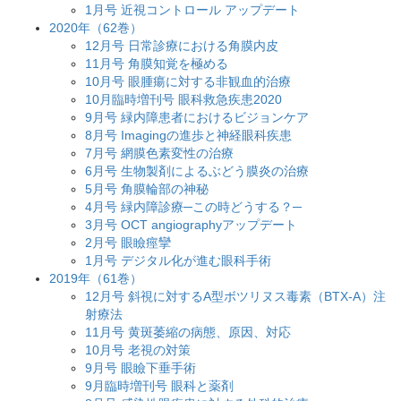
1月号 近視コントロール アップデート
2020年（62巻）
12月号 日常診療における角膜内皮
11月号 角膜知覚を極める
10月号 眼腫瘍に対する非観血的治療
10月臨時増刊号 眼科救急疾患2020
9月号 緑内障患者におけるビジョンケア
8月号 Imagingの進歩と神経眼科疾患
7月号 網膜色素変性の治療
6月号 生物製剤によるぶどう膜炎の治療
5月号 角膜輪部の神秘
4月号 緑内障診療─この時どうする？─
3月号 OCT angiographyアップデート
2月号 眼瞼痙攣
1月号 デジタル化が進む眼科手術
2019年（61巻）
12月号 斜視に対するA型ボツリヌス毒素（BTX-A）注
射療法
11月号 黄斑萎縮の病態、原因、対応
10月号 老視の対策
9月号 眼瞼下垂手術
9月臨時増刊号 眼科と薬剤