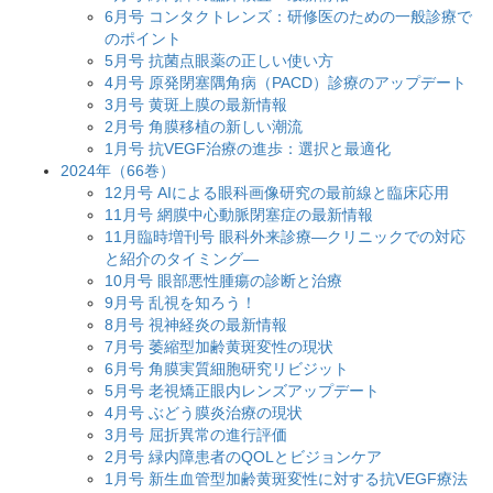
6月号 コンタクトレンズ：研修医のための一般診療で
のポイント
5月号 抗菌点眼薬の正しい使い方
4月号 原発閉塞隅角病（PACD）診療のアップデート
3月号 黄斑上膜の最新情報
2月号 角膜移植の新しい潮流
1月号 抗VEGF治療の進歩：選択と最適化
2024年（66巻）
12月号 AIによる眼科画像研究の最前線と臨床応用
11月号 網膜中心動脈閉塞症の最新情報
11月臨時増刊号 眼科外来診療―クリニックでの対応
と紹介のタイミング―
10月号 眼部悪性腫瘍の診断と治療
9月号 乱視を知ろう！
8月号 視神経炎の最新情報
7月号 萎縮型加齢黄斑変性の現状
6月号 角膜実質細胞研究リビジット
5月号 老視矯正眼内レンズアップデート
4月号 ぶどう膜炎治療の現状
3月号 屈折異常の進行評価
2月号 緑内障患者のQOLとビジョンケア
1月号 新生血管型加齢黄斑変性に対する抗VEGF療法