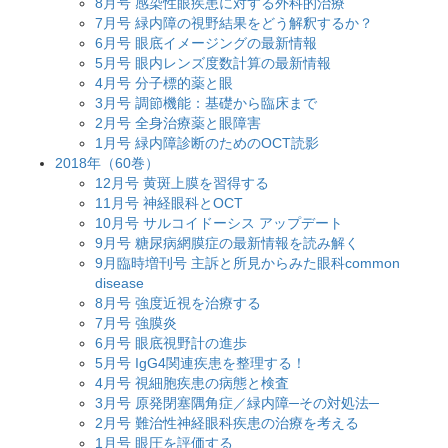
8月号 感染性眼疾患に対する外科的治療
7月号 緑内障の視野結果をどう解釈するか？
6月号 眼底イメージングの最新情報
5月号 眼内レンズ度数計算の最新情報
4月号 分子標的薬と眼
3月号 調節機能：基礎から臨床まで
2月号 全身治療薬と眼障害
1月号 緑内障診断のためのOCT読影
2018年（60巻）
12月号 黄斑上膜を習得する
11月号 神経眼科とOCT
10月号 サルコイドーシス アップデート
9月号 糖尿病網膜症の最新情報を読み解く
9月臨時増刊号 主訴と所見からみた眼科common
disease
8月号 強度近視を治療する
7月号 強膜炎
6月号 眼底視野計の進歩
5月号 IgG4関連疾患を整理する！
4月号 視細胞疾患の病態と検査
3月号 原発閉塞隅角症／緑内障─その対処法─
2月号 難治性神経眼科疾患の治療を考える
1月号 眼圧を評価する