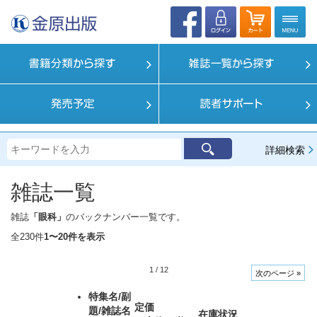
詳細検索
雑誌一覧
雑誌
「眼科」
のバックナンバー一覧です。
全230件
1〜20件を表示
1
/
12
次のページ »
特集名/副
定価
題/雑誌名
在庫状況