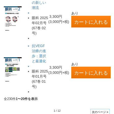
の新しい
潮流
あり
3,300円
眼科 2025
(3,000円+税)
年02月号
(67巻 02
号)
抗VEGF
治療の進
歩：選択
と最適化
あり
3,300円
眼科 2025
(3,000円+税)
年01月号
(67巻 01
号)
全230件
1〜20件を表示
1
/
12
次のページ »