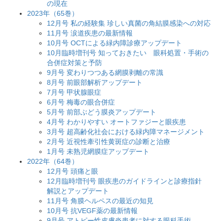
の現在
2023年（65巻）
12月号 私の経験集 珍しい真菌の角結膜感染への対応
11月号 涙道疾患の最新情報
10月号 OCTによる緑内障診療アップデート
10月臨時増刊号 知っておきたい 眼科処置・手術の
合併症対策と予防
9月号 変わりつつある網膜剥離の常識
8月号 前眼部解析アップデート
7月号 甲状腺眼症
6月号 梅毒の眼合併症
5月号 前部ぶどう膜炎アップデート
4月号 わかりやすい オートファジーと眼疾患
3月号 超高齢化社会における緑内障マネージメント
2月号 近視性牽引性黄斑症の診断と治療
1月号 未熟児網膜症アップデート
2022年（64巻）
12月号 頭痛と眼
12月臨時増刊号 眼疾患のガイドラインと診療指針
解説とアップデート
11月号 角膜ヘルペスの最近の知見
10月号 抗VEGF薬の最新情報
9月号 アトピー性皮膚炎患者に対する眼科手術