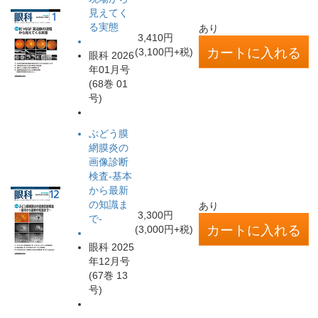
見えてく
る実態
あり
3,410円
(3,100円+税)
眼科 2026
年01月号
(68巻 01
号)
ぶどう膜
網膜炎の
画像診断
検査-基本
から最新
の知識ま
あり
3,300円
で-
(3,000円+税)
眼科 2025
年12月号
(67巻 13
号)