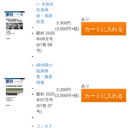
い 非炎症
性視神
経・視路
あり
疾患
3,300円
(3,000円+税)
眼科 2025
年08月号
(67巻 08
号)
緑内障の
臨床検
査：最新
情報
あり
3,300円
眼科 2025
(3,000円+税)
年07月号
(67巻 07
号)
コンタク