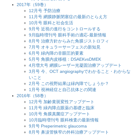
2017年（59巻）
12月号 予防治療
11月号 網膜静脈閉塞症の最新のとらえ方
10月号 眼科と社会生活
9月号 近視の進行をコントロールする
9月臨時増刊号 眼科手術の適応-最新情報
8月号 治療方針からみた角膜ジストロフィ
7月号 オキュラーサーフェスの新知見
6月号 緑内障の非眼圧的要素
5月号 角膜内皮移植：DSAEKvsDMEK
4月増大号 網膜レーザー光凝固治療アップデート
3月号 今、OCT angiographyでわかること・わからな
いこと
2月号 この視野結果は緑内障でしょうか？
1月号 視神経症と自己抗体との関連
2016年（58巻）
12月号 加齢黄斑変性アップデート
11月号 緑内障点眼薬の基礎と臨床
10月号 角膜真菌症アップデート
10月臨時増刊号 眼科検査の最新情報
9月号 Preperimetric glaucoma
8月号 鼻涙管狭窄の外科治療アップデート