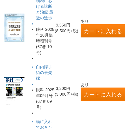
領域にお
ける診断
と治療 最
近の進歩
あり
9,350円
眼科 2025
(8,500円+税)
年10月臨
時増刊号
(67巻 10
号)
白内障手
術の最先
端
あり
3,300円
眼科 2025
(3,000円+税)
年09月号
(67巻 09
号)
頭に入れ
ておきた