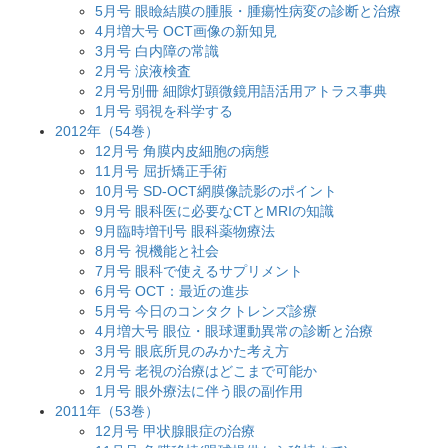
5月号 眼瞼結膜の腫脹・腫瘍性病変の診断と治療
4月増大号 OCT画像の新知見
3月号 白内障の常識
2月号 涙液検査
2月号別冊 細隙灯顕微鏡用語活用アトラス事典
1月号 弱視を科学する
2012年（54巻）
12月号 角膜内皮細胞の病態
11月号 屈折矯正手術
10月号 SD-OCT網膜像読影のポイント
9月号 眼科医に必要なCTとMRIの知識
9月臨時増刊号 眼科薬物療法
8月号 視機能と社会
7月号 眼科で使えるサプリメント
6月号 OCT：最近の進歩
5月号 今日のコンタクトレンズ診療
4月増大号 眼位・眼球運動異常の診断と治療
3月号 眼底所見のみかた考え方
2月号 老視の治療はどこまで可能か
1月号 眼外療法に伴う眼の副作用
2011年（53巻）
12月号 甲状腺眼症の治療