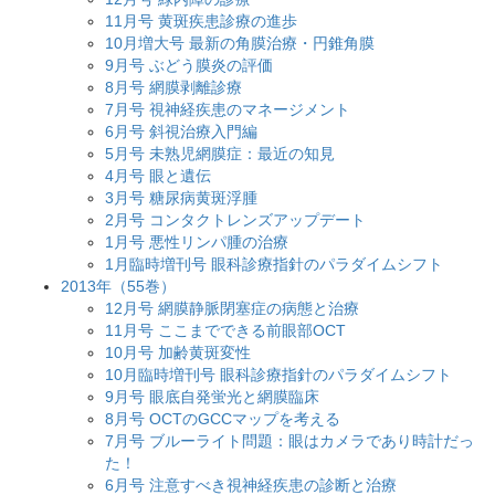
11月号 黄斑疾患診療の進歩
10月増大号 最新の角膜治療・円錐角膜
9月号 ぶどう膜炎の評価
8月号 網膜剥離診療
7月号 視神経疾患のマネージメント
6月号 斜視治療入門編
5月号 未熟児網膜症：最近の知見
4月号 眼と遺伝
3月号 糖尿病黄斑浮腫
2月号 コンタクトレンズアップデート
1月号 悪性リンパ腫の治療
1月臨時増刊号 眼科診療指針のパラダイムシフト
2013年（55巻）
12月号 網膜静脈閉塞症の病態と治療
11月号 ここまでできる前眼部OCT
10月号 加齢黄斑変性
10月臨時増刊号 眼科診療指針のパラダイムシフト
9月号 眼底自発蛍光と網膜臨床
8月号 OCTのGCCマップを考える
7月号 ブルーライト問題：眼はカメラであり時計だっ
た！
6月号 注意すべき視神経疾患の診断と治療