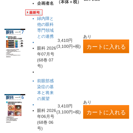
（本体＋税）
企画者名
緑内障と
他の眼科
専門領域
との連携
あり
3,410円
(3,100円+税)
眼科 2026
年07月号
(68巻 07
号)
前眼部感
染症の基
本と将来
の展望
あり
3,410円
眼科 2026
(3,100円+税)
年06月号
(68巻 06
号)