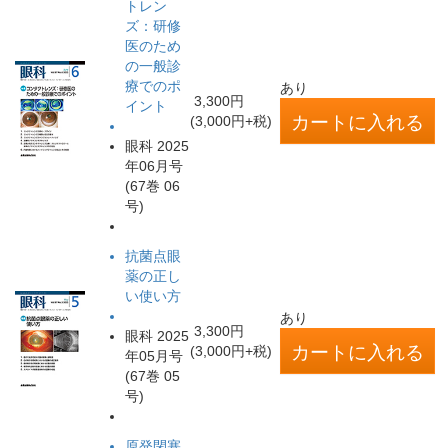
トレン
ズ：研修
医のため
の一般診
療でのポ
あり
3,300円
イント
(3,000円+税)
眼科 2025
年06月号
(67巻 06
号)
抗菌点眼
薬の正し
い使い方
あり
3,300円
眼科 2025
(3,000円+税)
年05月号
(67巻 05
号)
原発閉塞