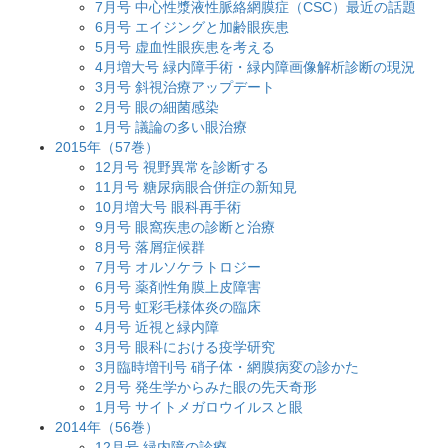
7月号 中心性漿液性脈絡網膜症（CSC）最近の話題
6月号 エイジングと加齢眼疾患
5月号 虚血性眼疾患を考える
4月増大号 緑内障手術・緑内障画像解析診断の現況
3月号 斜視治療アップデート
2月号 眼の細菌感染
1月号 議論の多い眼治療
2015年（57巻）
12月号 視野異常を診断する
11月号 糖尿病眼合併症の新知見
10月増大号 眼科再手術
9月号 眼窩疾患の診断と治療
8月号 落屑症候群
7月号 オルソケラトロジー
6月号 薬剤性角膜上皮障害
5月号 虹彩毛様体炎の臨床
4月号 近視と緑内障
3月号 眼科における疫学研究
3月臨時増刊号 硝子体・網膜病変の診かた
2月号 発生学からみた眼の先天奇形
1月号 サイトメガロウイルスと眼
2014年（56巻）
12月号 緑内障の診療