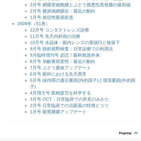
3月号 網膜芽細胞腫とぶどう膜悪性黒色腫の最前線
2月号 糖尿病網膜症：最近の動向
1月号 炎症性眼底疾患
2009年（51巻）
12月号 コンタクトレンズ診療
11月号 先天内斜視の治療
10月号 水晶体・眼内レンズの亜脱臼と核落下
9月号 静的視野検査：日常診療での利用法
9月臨時増刊号 必読！眼科救急外来
8月号 加齢黄斑変性：最近の動向
7月号 ぶどう膜炎アップデート
6月号 眼科における先天異常
5月号 緑内障の遺伝要因(内的因子)と環境要因(外的因
子)
4月増大号 眼精疲労を科学する
3月号 OCT：日常臨床での所見のみかた
2月号 日常臨床での点眼薬の特徴とコツ
1月号 眼窩腫瘍アップデート
Pagetop