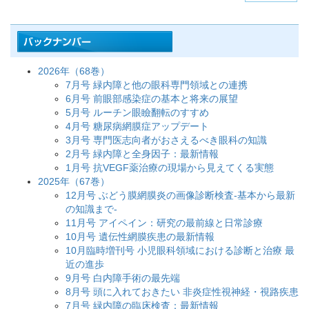
2026年（68巻）
7月号 緑内障と他の眼科専門領域との連携
6月号 前眼部感染症の基本と将来の展望
5月号 ルーチン眼瞼翻転のすすめ
4月号 糖尿病網膜症アップデート
3月号 専門医志向者がおさえるべき眼科の知識
2月号 緑内障と全身因子：最新情報
1月号 抗VEGF薬治療の現場から見えてくる実態
2025年（67巻）
12月号 ぶどう膜網膜炎の画像診断検査-基本から最新
の知識まで-
11月号 アイペイン：研究の最前線と日常診療
10月号 遺伝性網膜疾患の最新情報
10月臨時増刊号 小児眼科領域における診断と治療 最
近の進歩
9月号 白内障手術の最先端
8月号 頭に入れておきたい 非炎症性視神経・視路疾患
7月号 緑内障の臨床検査：最新情報