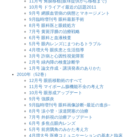
11月号 角膜移植(眼球提供から移植まで)
10月号 ドライアイ最近の話題2011
9月号 網膜血管病の病態とマネージメント
9月臨時増刊号 眼科最新手術
8月号 眼科医と眼鏡処方
7月号 黄斑浮腫の治療戦略
6月号 眼科と血液検査
5月号 眼内レンズにまつわるトラブル
4月増大号 眼疾患と生活指導
3月号 詐病と心因性視覚障害
2月号 緑内障の検査診断学
1月号 論文作成・講演発表のありかた
2010年（52巻）
12月号 眼筋移動術のすべて
11月号 マイボーム腺機能不全の考え方
10月号 眼形成アップデート
9月号 強膜炎
9月臨時増刊号 眼科画像診断−最近の進歩−
8月号 涙小管・涙道閉塞の治療
7月号 外斜視の治療アップデート
6月号 多焦点眼内レンズ
5月号 前房隅角のみかた考え方
4月増大号 医療コミュニケーションの基本と臨床