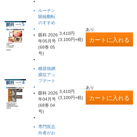
ルーチン
眼瞼翻転
のすすめ
あり
3,410円
眼科 2026
(3,100円+税)
年05月号
(68巻 05
号)
糖尿病網
膜症アッ
プデート
あり
3,410円
眼科 2026
(3,100円+税)
年04月号
(68巻 04
号)
専門医志
向者がお