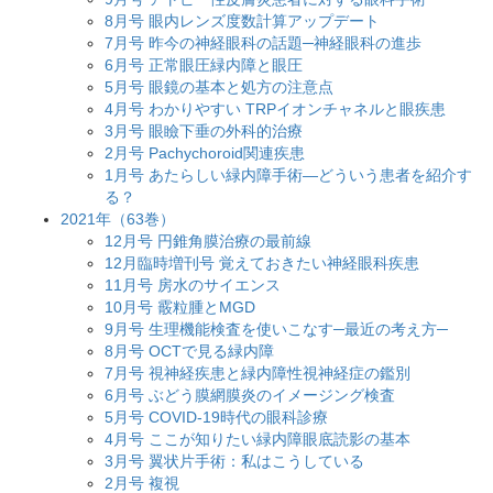
8月号 眼内レンズ度数計算アップデート
7月号 昨今の神経眼科の話題─神経眼科の進歩
6月号 正常眼圧緑内障と眼圧
5月号 眼鏡の基本と処方の注意点
4月号 わかりやすい TRPイオンチャネルと眼疾患
3月号 眼瞼下垂の外科的治療
2月号 Pachychoroid関連疾患
1月号 あたらしい緑内障手術―どういう患者を紹介す
る？
2021年（63巻）
12月号 円錐角膜治療の最前線
12月臨時増刊号 覚えておきたい神経眼科疾患
11月号 房水のサイエンス
10月号 霰粒腫とMGD
9月号 生理機能検査を使いこなす─最近の考え方─
8月号 OCTで見る緑内障
7月号 視神経疾患と緑内障性視神経症の鑑別
6月号 ぶどう膜網膜炎のイメージング検査
5月号 COVID-19時代の眼科診療
4月号 ここが知りたい緑内障眼底読影の基本
3月号 翼状片手術：私はこうしている
2月号 複視