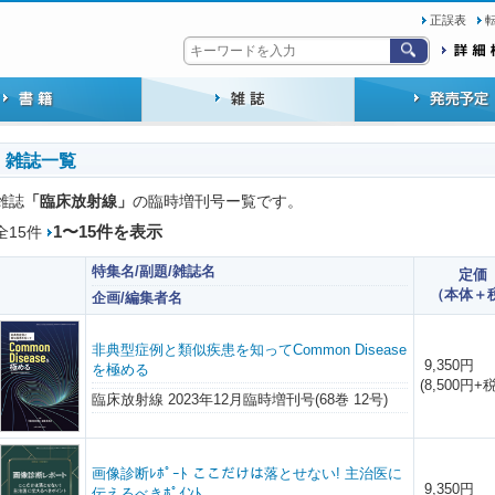
正誤表
雑誌一覧
「臨床放射線」
雑誌
の臨時増刊号ー覧です。
1〜15件を表示
全15件
特集名/副題/雑誌名
定価
（本体＋
企画/編集者名
非典型症例と類似疾患を知ってCommon Disease
9,350円
を極める
(8,500円+税
臨床放射線 2023年12月臨時増刊号(68巻 12号)
画像診断ﾚﾎﾟｰﾄ ここだけは落とせない! 主治医に
9,350円
伝えるべきﾎﾟｲﾝﾄ