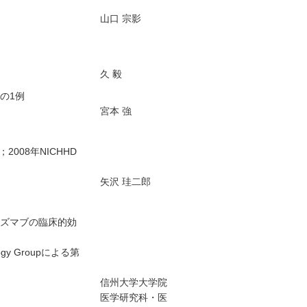
山口 宗影
久 毅
aの1例
宮本 強
；2008年NICHHD
矢沢 珪二郎
ツズマブの臨床的効
y Groupによる第
信州大学大学院
医学研究科・医