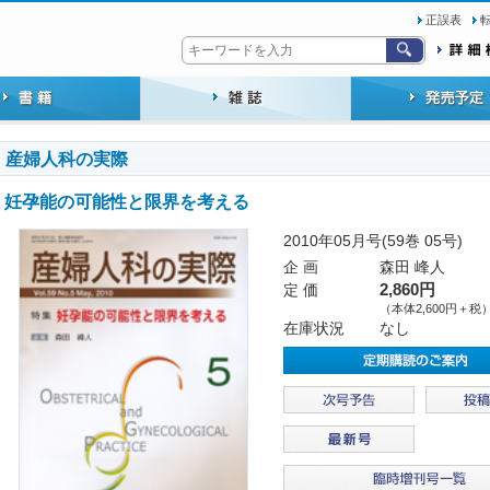
正誤表
産婦人科の実際
妊孕能の可能性と限界を考える
2010年05月号(59巻 05号)
企 画
森田 峰人
定 価
2,860円
（本体2,600円＋税
在庫状況
なし