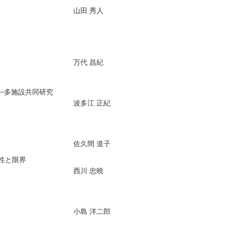
山田 秀人
万代 昌紀
−多施設共同研究
波多江 正紀
佐久間 道子
性と限界
西川 忠曉
小島 洋二郎