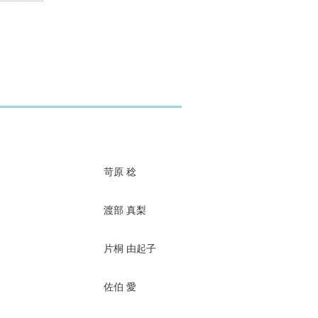
苛原 稔
渡部 真梨
片桐 由起子
佐伯 愛