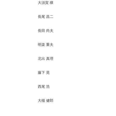
大須賀 穣
長尾 昌二
長田 尚夫
明楽 重夫
北出 真理
藤下 晃
西尾 浩
大槻 健郎