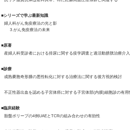
■シリーズで学ぶ最新知識
婦人科がん免疫療法の光と影
3.がん免疫療法の未来
■原著
産婦人科受診者における排尿に関する疫学調査と過活動膀胱治療介入
■診療
成熟嚢胞奇形腫の悪性転化に対する治療法に関する後方視的検討
不正性器出血を認める子宮体癌に対する子宮体部(内膜)細胞診の有用
■臨床経験
胎盤ポリープの4例UAEとTCRの組み合わせの有効性