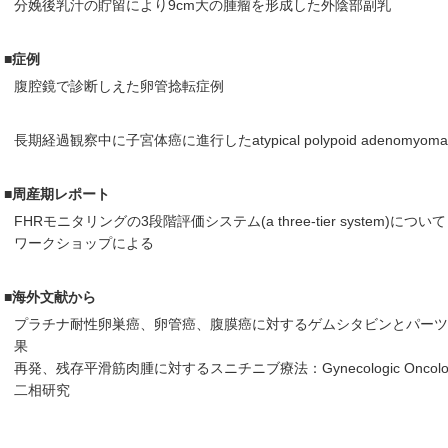
分娩後乳汁の貯留により9cm大の腫瘤を形成した外陰部副乳
■症例
腹腔鏡で診断しえた卵管捻転症例
長期経過観察中に子宮体癌に進行したatypical polypoid adenomyom
■周産期レポート
FHRモニタリングの3段階評価システム(a three-tier system)について
ワークショップによる
■海外文献から
プラチナ耐性卵巣癌、卵管癌、腹膜癌に対するゲムシタビンとパー
果
再発、残存平滑筋肉腫に対するスニチニブ療法：Gynecologic Oncolog
二相研究