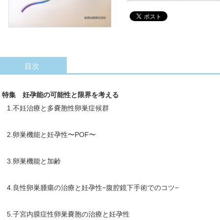
目次
特集 妊孕能の可能性と限界を考える
1.不妊治療と多嚢胞性卵巣症候群
2.卵巣機能と妊孕性〜POF〜
3.卵巣機能と加齢
4.良性卵巣腫瘍の治療と妊孕性−腹腔鏡下手術でのコツ−
5.子宮内膜症性卵巣嚢胞の治療と妊孕性