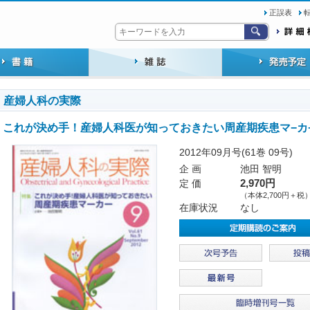
正誤表
産婦人科の実際
これが決め手！産婦人科医が知っておきたい周産期疾患マ−カ
2012年09月号(61巻 09号)
企 画
池田 智明
定 価
2,970円
（本体2,700円＋税
在庫状況
なし