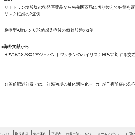
リトドリン塩酸塩の後発医薬品から先発医薬品に切り替えて妊娠を
リスク妊婦の2症例
劇症型A群レンサ球菌感染症後の癒着胎盤の1例
■海外文献から
HPV16/18 AS04アジュバントワクチンのハイリスクHPVに対する
妊娠前肥満妊婦では、妊娠初期の補体活性化マ−カ−が子癇前症の発
について
取扱書店
会社案内
正誤表
転載申請について
メールマガジン
お問