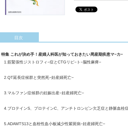
目次
特集 これが決め手！産婦人科医が知っておきたい周産期疾患マ−カ−
1.筋緊張性ジストロフィ−症とCTGリピ−ト−脳性麻痺−
2.QT延長症候群と突然死−妊産婦死亡−
3.マルファン症候群の妊娠出産−妊産婦死亡−
4.プロテインS、プロテインC、アンチトロンビン欠乏症と静脈血栓症
5.ADAMTS13と血栓性血小板減少性紫斑病−妊産婦死亡−