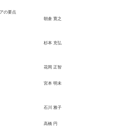
ケアの要点
朝倉 寛之
杉本 充弘
花岡 正智
宮本 明未
石川 雅子
高橋 円