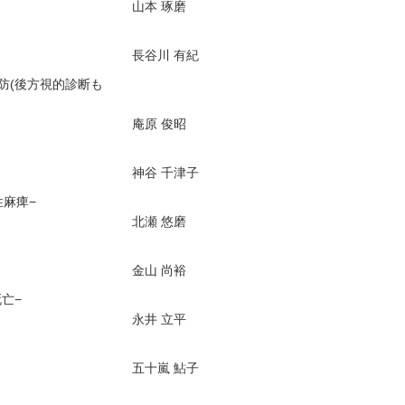
山本 琢磨
長谷川 有紀
防(後方視的診断も
庵原 俊昭
神谷 千津子
性麻痺−
北瀬 悠磨
金山 尚裕
亡−
永井 立平
五十嵐 鮎子