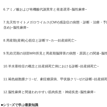
6.アミノ酸および有機酸代謝異常と発達遅滞−脳性麻痺−
7.先天性サイトメガロウイルス(CMV)感染症の病態・診断・治療・予
含め)−脳性麻痺−
8.周産期(産褥)心筋症と診断マ−カ−−妊産婦死亡−
9.乳幼児期の頭部MRI所見と周産期脳障害の病態・原因との関連−脳
10.羊水塞栓症の概念と妊産婦死亡例における診断−妊産婦死亡−
11.褐色細胞腫クリ−ゼ、劇症糖尿病、甲状腺クリ−ゼの診断−妊産婦死
12.脳性麻痺と間違われやすい筋肉疾患・神経疾患−脳性麻痺−
■シリ−ズで学ぶ最新知識