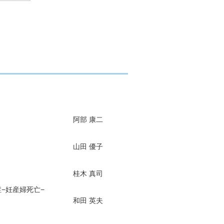
阿部 康二
山田 優子
桂木 真司
−妊産婦死亡−
和田 英夫