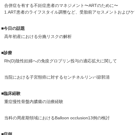
合併症を有する不妊症患者のマネジメント〜ARTのために〜
1.ART患者のライフスタイル調整など、受胎前アセスメントおよび
■今日の話題
高年初産における分娩リスクの解析
■診療
Rh(D)陰性妊婦への免疫グロブリン投与の適応拡大に関して
当院における子宮頸癌に対するセンチネルリンパ節郭清
■臨床経験
重症慢性骨盤内膿瘍の治療経験
当科の周産期領域におけるBalloon occlusion13例の検討
■症例