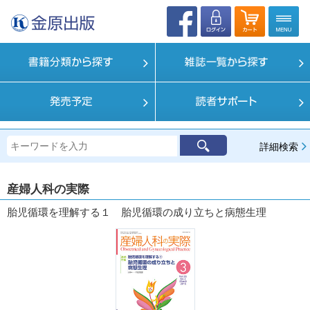
詳細検索
産婦人科の実際
胎児循環を理解する１ 胎児循環の成り立ちと病態生理