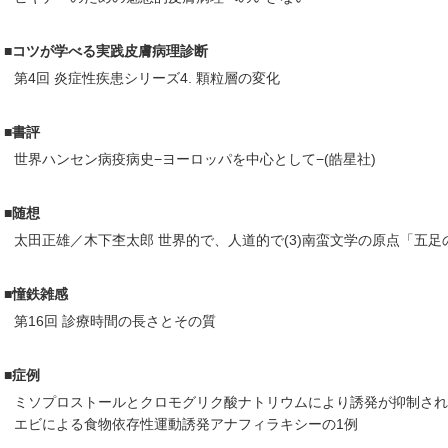
■コツが学べる実践皮膚病理診断
第4回 炎症性疾患シリーズ4. 顆粒層の変化
■書評
世界ハンセン病疫病史−ヨーロッパを中心として−(皓星社)
■随想
太田正雄／木下杢太郎 世界的で、人道的で(3)南蛮文学の原点「五足の
■憧鉄雑感
第16回 診療時間の長さとその質
■症例
ミソプロストールとクロモグリク酸ナトリウムにより誘発が抑制され
エビによる食物依存性運動誘発アナフィラキシーの1例