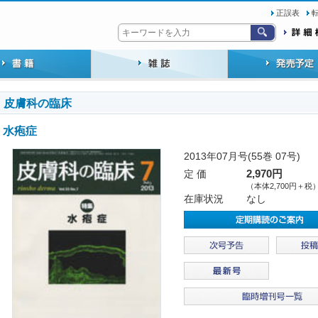
正誤表
皮膚科の臨床
水疱症
2013年07月号(55巻 07号)
定 価
2,970円
（本体2,700円＋税
在庫状況
なし