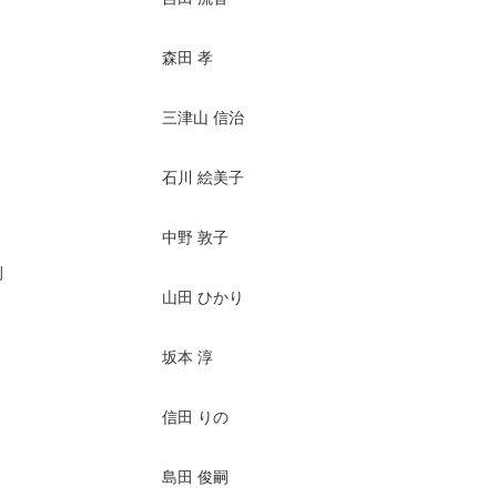
森田 孝
三津山 信治
石川 絵美子
中野 敦子
例
山田 ひかり
坂本 淳
信田 りの
島田 俊嗣