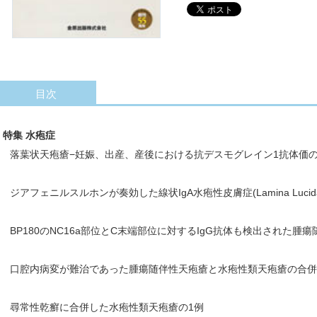
目次
特集 水疱症
落葉状天疱瘡−妊娠、出産、産後における抗デスモグレイン1抗体価の
ジアフェニルスルホンが奏効した線状IgA水疱性皮膚症(Lamina Lucid
BP180のNC16a部位とC末端部位に対するIgG抗体も検出された腫
口腔内病変が難治であった腫瘍随伴性天疱瘡と水疱性類天疱瘡の合併
尋常性乾癬に合併した水疱性類天疱瘡の1例