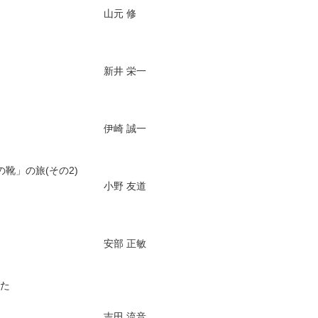
山元 修
新井 栄一
伊崎 誠一
靴」の旅(その2)
小野 友道
安部 正敏
た
吉田 流音