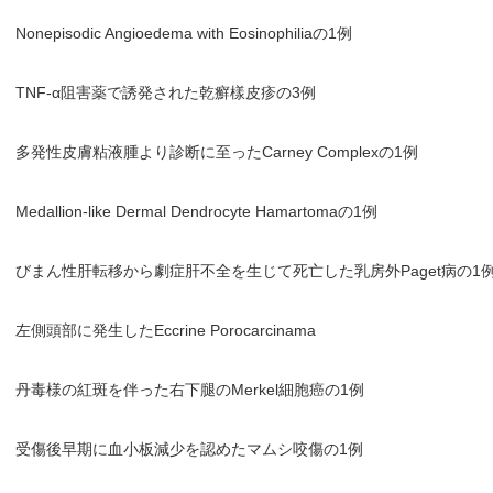
Nonepisodic Angioedema with Eosinophiliaの1例
TNF-α阻害薬で誘発された乾癬樣皮疹の3例
多発性皮膚粘液腫より診断に至ったCarney Complexの1例
Medallion-like Dermal Dendrocyte Hamartomaの1例
びまん性肝転移から劇症肝不全を生じて死亡した乳房外Paget病の1
左側頭部に発生したEccrine Porocarcinama
丹毒様の紅斑を伴った右下腿のMerkel細胞癌の1例
受傷後早期に血小板減少を認めたマムシ咬傷の1例