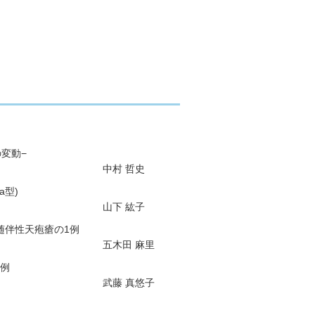
変動−
中村 哲史
a型)
山下 紘子
瘍随伴性天疱瘡の1例
五木田 麻里
例
武藤 真悠子