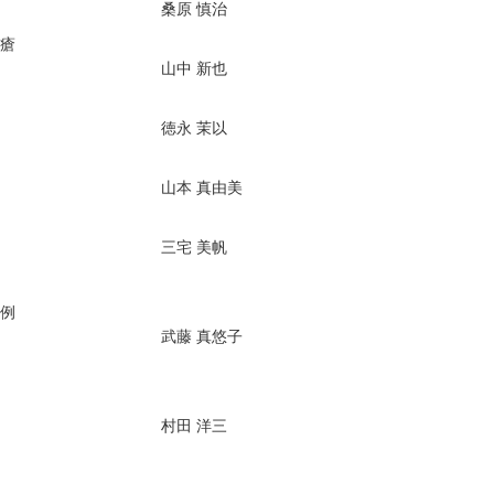
桑原 慎治
瘡
山中 新也
徳永 茉以
山本 真由美
三宅 美帆
例
武藤 真悠子
村田 洋三