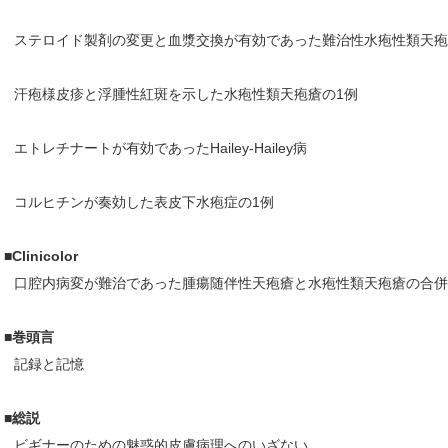
ステロイド製剤の変更と血漿交換が有効であった難治性水疱性類天疱
汗疱様皮疹と浮腫性紅斑を示した水疱性類天疱瘡の1例
エトレチナートが有効であったHailey-Hailey病
コルヒチンが奏効した表皮下水疱症の1例
■Clinicolor
口腔内病変が難治であった腫瘍随伴性天疱瘡と水疱性類天疱瘡の合併
■巻頭言
記録と記憶
■総説
ビギナーのための魅惑的皮膚病理へのいざない