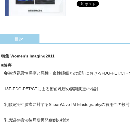
目次
特集 Women’s Imaging2011
■診療
卵巣境界悪性腫瘍と悪性・良性腫瘍との鑑別におけるFDG-PET/CT−M
18F-FDG-PET/CTによる術前乳癌の病期変更の検討
乳腺充実性腫瘤に対するShearWaveTM Elastographyの有用性の検討
乳房温存療法後局所再発症例の検討