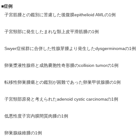
■症例
子宮筋腫との鑑別に苦慮した後腹膜epithelioid AMLの1例
子宮頸部に発生したまれな類上皮平滑筋腫の1例
Swyer症候群に合併した性腺芽腫より発生したdysgerminomaの1例
卵巣漿液性腺癌と成熟嚢胞性奇形腫のcollision tumorの1例
転移性卵巣腫瘍との鑑別が困難であった卵巣甲状腺腫の1例
子宮頸部原発と考えられたadenoid cystic carcinomaの1例
低悪性度子宮内膜間質肉腫の1例
卵巣腺線維腫の1例