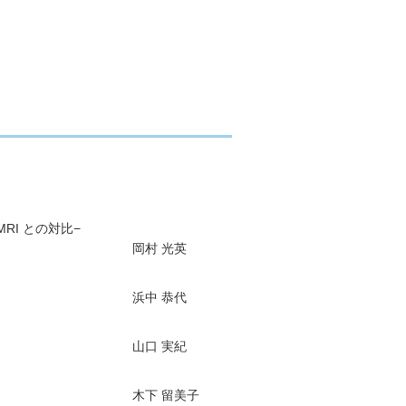
RI との対比−
岡村 光英
浜中 恭代
山口 実紀
木下 留美子