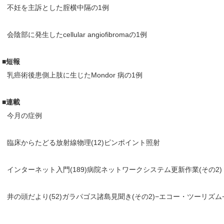
不妊を主訴とした腟横中隔の1例
会陰部に発生したcellular angiofibromaの1例
■短報
乳癌術後患側上肢に生じたMondor 病の1例
■連載
今月の症例
臨床からたどる放射線物理(12)ピンポイント照射
インターネット入門(189)病院ネットワークシステム更新作業(その2)
井の頭だより(52)ガラパゴス諸島見聞き(その2)−エコー・ツーリズム