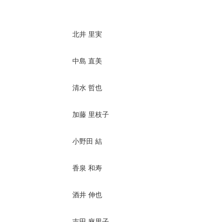
北井 里実
中島 直美
清水 哲也
加藤 里枝子
小野田 結
香泉 和寿
酒井 伸也
吉田 麻里子