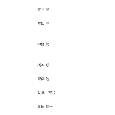
本折 健
本田 理
中野 忍
橋本 順
齋藤 勉
長嶌 宏和
−
多田 信平