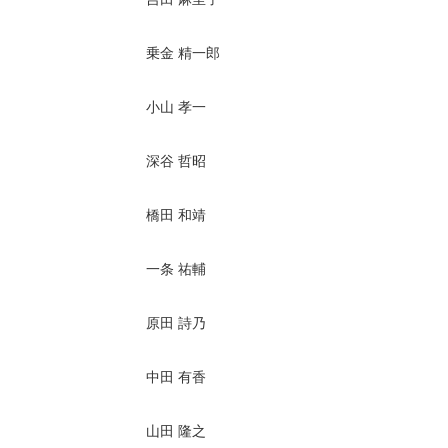
乗金 精一郎
小山 孝一
深谷 哲昭
橋田 和靖
一条 祐輔
原田 詩乃
中田 有香
山田 隆之