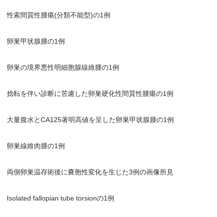
性索間質性腫瘍(分類不能型)の1例
卵巣甲状腺腫の1例
卵巣の境界悪性明細胞腺線維腫の1例
捻転を伴い診断に苦慮した卵巣硬化性間質性腫瘍の1例
大量腹水とCA125著明高値を呈した卵巣甲状腺腫の1例
卵巣線維肉腫の1例
両側卵巣温存術後に嚢胞性変化を生じた3例の画像所見
Isolated fallopian tube torsionの1例